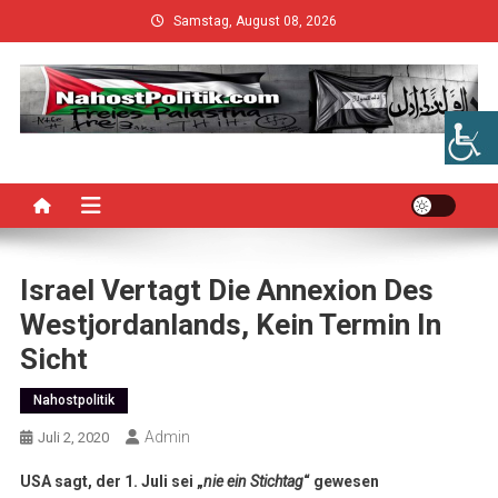
Skip
Samstag, August 08, 2026
to
content
Israel Vertagt Die Annexion Des
Westjordanlands, Kein Termin In
Sicht
Nahostpolitik
Admin
Juli 2, 2020
USA sagt, der 1. Juli sei „
nie ein Stichtag
“ gewesen