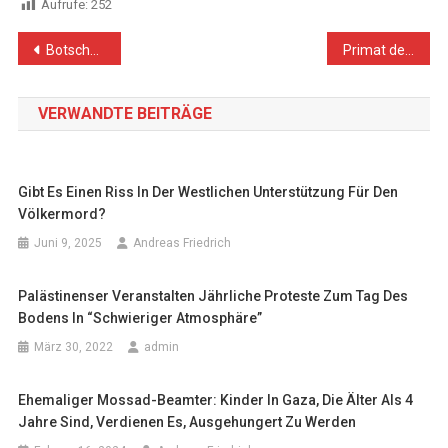
Aufrufe:
252
Beitragsnavigation
Botschafterin Palästinas: „Völkerrechtswidriges Handeln Israels darf nicht länger toleriert werden“
Primat der Politik durchsetzen und Europa als atomwaffenfreie Zone erklären
VERWANDTE BEITRÄGE
Gibt Es Einen Riss In Der Westlichen Unterstützung Für Den
Völkermord?
Juni 9, 2025
Andreas Friedrich
Palästinenser Veranstalten Jährliche Proteste Zum Tag Des
Bodens In “schwieriger Atmosphäre”
März 30, 2022
admin
Ehemaliger Mossad-Beamter: Kinder In Gaza, Die Älter Als 4
Jahre Sind, Verdienen Es, Ausgehungert Zu Werden