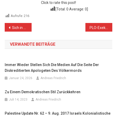
Click to rate this post!
[Total:
0
Average:
0
]
Aufrufe:
216
Beitragsnavigation
Sich in der Mitte der Gesellschaft mit Geschichte auseinandersetzen
PLO-Exekutivmitglied Dr. Hanan Ashrawi zur größten Siedlungserweiterung der jüngsten Zeit
VERWANDTE BEITRÄGE
Immer Wieder Stellen Sich Die Medien Auf Die Seite Der
Diskreditierten Apologeten Des Völkermords
Januar 24, 2026
Andreas Friedrich
Zu Einem Demokratischen Stil Zurückkehren
Juli 14, 2023
Andreas Friedrich
Palestine Update Nr. 62 – 9. Aug. 2017 Israels Kolonialistische