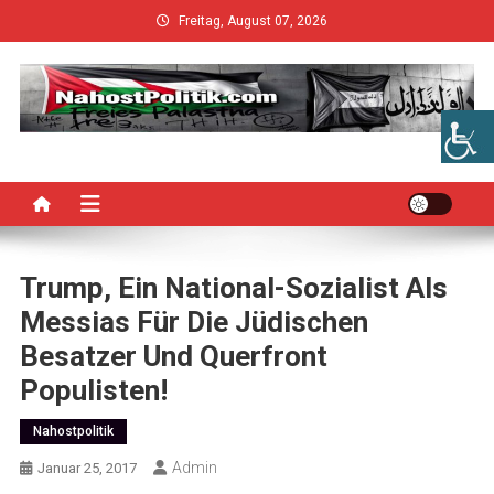
Skip
Freitag, August 07, 2026
to
content
Trump, Ein National-Sozialist Als
Messias Für Die Jüdischen
Besatzer Und Querfront
Populisten!
Nahostpolitik
Admin
Januar 25, 2017