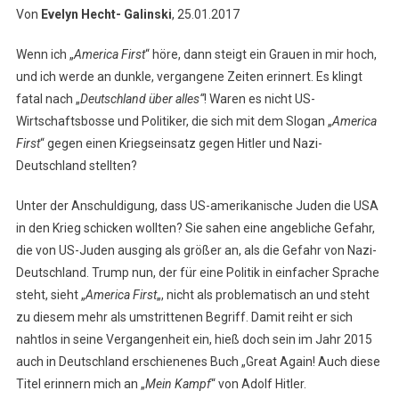
Von
Evelyn Hecht- Galinski
, 25.01.2017
Wenn ich „
America First
“ höre, dann steigt ein Grauen in mir hoch,
und ich werde an dunkle, vergangene Zeiten erinnert. Es klingt
fatal nach „
Deutschland über alles“
! Waren es nicht US-
Wirtschaftsbosse und Politiker, die sich mit dem Slogan „
America
First
“ gegen einen Kriegseinsatz gegen Hitler und Nazi-
Deutschland stellten?
Unter der Anschuldigung, dass US-amerikanische Juden die USA
in den Krieg schicken wollten? Sie sahen eine angebliche Gefahr,
die von US-Juden ausging als größer an, als die Gefahr von Nazi-
Deutschland. Trump nun, der für eine Politik in einfacher Sprache
steht, sieht „
America First
„, nicht als problematisch an und steht
zu diesem mehr als umstrittenen Begriff. Damit reiht er sich
nahtlos in seine Vergangenheit ein, hieß doch sein im Jahr 2015
auch in Deutschland erschienenes Buch „Great Again! Auch diese
Titel erinnern mich an „
Mein Kampf
“ von Adolf Hitler.