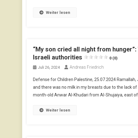
Weiter lesen
“My son cried all night from hunger”:
Israeli authorities
0 (0)
Andreas Friedrich
Juli 26, 2024
Defense for Children Palestine, 25.07.2024 Ramallah, J
and there was no milk in my breasts due to the lack of 
month-old Anwar Al-Khudari from Al-Shujaiya, east of 
Weiter lesen