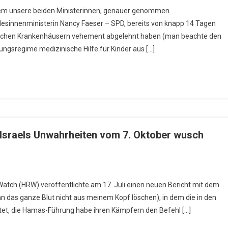
em unsere beiden Ministerinnen, genauer genommen
sinnenministerin Nancy Faeser – SPD, bereits von knapp 14 Tagen
tschen Krankenhäusern vehement abgelehnt haben (man beachte den
ungsregime medizinische Hilfe für Kinder aus […]
W Israels Unwahrheiten vom 7. Oktober wusch
tch (HRW) veröffentlichte am 17. Juli einen neuen Bericht mit dem
kann das ganze Blut nicht aus meinem Kopf löschen), in dem die in den
t, die Hamas-Führung habe ihren Kämpfern den Befehl […]