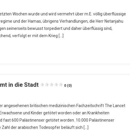
etzten Wochen wurde und wird vermehrt über m.E. völlig überflüssige
egime und der Hamas, übrigens Verhandlungen, die Herr Netanjahu
en seinerseits bewusst torpediert und daher überflüssig sind,
hend, verfolgt er mit dem Krieg […]
t in die Stadt
0 (0)
er angesehenen britischen medizinischen Fachzeitschrift The Lancet
e Erwachsene und Kinder getötet worden oder an Krankheiten
nd fast 600 Palästinenser getötet worden. 10.000 Palästinenser
e Zahl der arabischen Todesopfer beläuft sich […]