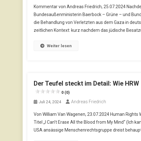
Kommentar von Andreas Friedrich, 25.07.2024 Nachd
Bundesaußenministerin Baerbock – Grüne – und Bunde
die Behandlung von Verletzten aus dem Gaza in deu
zeitlichen Kontext: kurz nachdem das jüdische Besatz
Weiter lesen
Der Teufel steckt im Detail: Wie HR
0 (0)
Andreas Friedrich
Juli 24, 2024
Von William Van Wagenen, 23.07.2024 Human Rights Wa
Titel „I Can’t Erase All the Blood from My Mind“ (Ich 
USA ansässige Menschenrechtsgruppe dreist behaupte