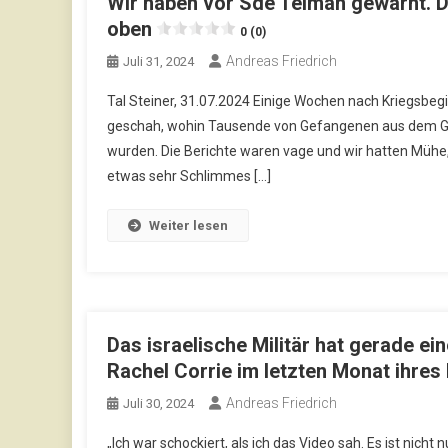
Wir haben vor Sde Teiman gewarnt. D
oben
0 (0)
Andreas Friedrich
Juli 31, 2024
Tal Steiner, 31.07.2024 Einige Wochen nach Kriegsbe
geschah, wohin Tausende von Gefangenen aus dem G
wurden. Die Berichte waren vage und wir hatten Mühe, s
etwas sehr Schlimmes […]
Weiter lesen
Das israelische Militär hat gerade ei
Rachel Corrie im letzten Monat ihres 
Andreas Friedrich
Juli 30, 2024
„Ich war schockiert, als ich das Video sah. Es ist nich