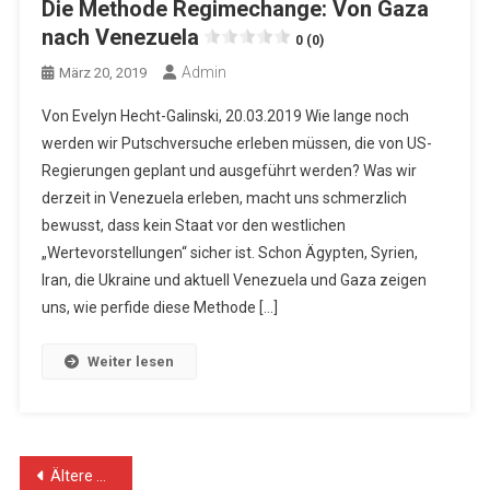
Die Methode Regimechange: Von Gaza
nach Venezuela
0 (0)
Admin
März 20, 2019
Von Evelyn Hecht-Galinski, 20.03.2019 Wie lange noch
werden wir Putschversuche erleben müssen, die von US-
Regierungen geplant und ausgeführt werden? Was wir
derzeit in Venezuela erleben, macht uns schmerzlich
bewusst, dass kein Staat vor den westlichen
„Wertevorstellungen“ sicher ist. Schon Ägypten, Syrien,
Iran, die Ukraine und aktuell Venezuela und Gaza zeigen
uns, wie perfide diese Methode […]
Weiter lesen
Beitragsnavigation
Ältere Beiträge