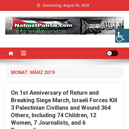
Skip
Donnerstag, August 06, 2026
to
content
MONAT:
MÄRZ 2019
On 1st Anniversary of Return and
Breaking Siege March, Israeli Forces Kill
3 Palestinian Civilians and Wound 364
Others, Including 74 Children, 12
Women, 7 Journalists, and 6