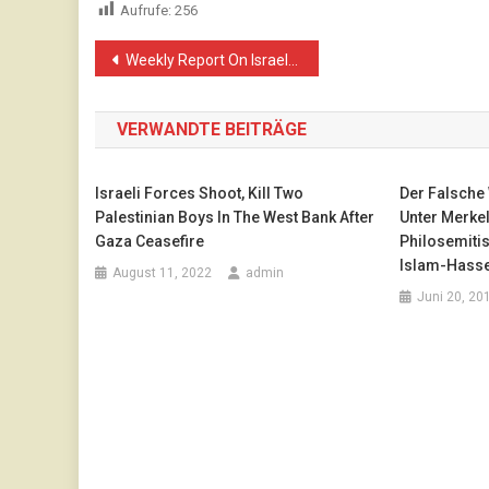
Aufrufe:
256
Beitragsnavigation
Weekly Report On Israeli Human Rights Violations in the Occupied Palestinian Territory (21– 27 March 2019)
VERWANDTE BEITRÄGE
Israeli Forces Shoot, Kill Two
Der Falsche
Palestinian Boys In The West Bank After
Unter Merke
Gaza Ceasefire
Philosemitis
Islam-Hasse
August 11, 2022
admin
Juni 20, 20