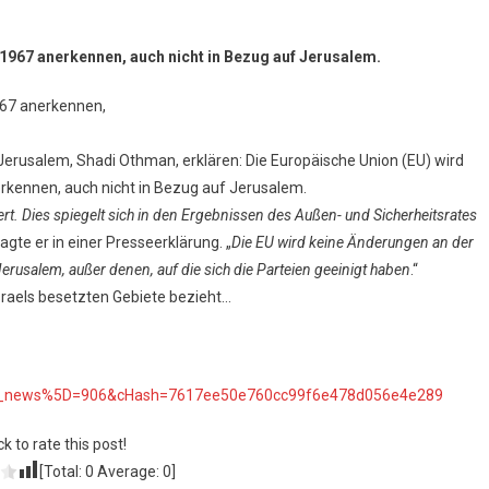
1967 anerkennen, auch nicht in Bezug auf Jerusalem.
967 anerkennen,
 Jerusalem, Shadi Othman, erklären: Die Europäische Union (EU) wird
rkennen, auch nicht in Bezug auf Jerusalem.
rt. Dies spiegelt sich in den Ergebnissen des Außen- und Sicherheitsrates
 sagte er in einer Presseerklärung. „
Die EU wird keine Änderungen an der
rusalem, außer denen, auf die sich die Parteien geeinigt haben
.“
 Israels besetzten Gebiete bezieht…
%5Btt_news%5D=906&cHash=7617ee50e760cc99f6e478d056e4e289
ck to rate this post!
[Total:
0
Average:
0
]