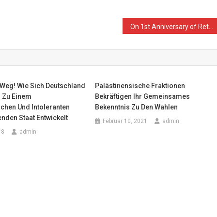
On 1st Anniversary of Return and Breaking Siege March, Israeli Forces Kill 3 Palestinian Civilians and Wound 364 Others, Including 74 Children, 12 Women, 7 Journalists, and 6 Paramedics
 Weg! Wie Sich Deutschland
Palästinensische Fraktionen
l Zu Einem
Bekräftigen Ihr Gemeinsames
chen Und Intoleranten
Bekenntnis Zu Den Wahlen
nden Staat Entwickelt
Februar 10, 2021
admin
18
admin