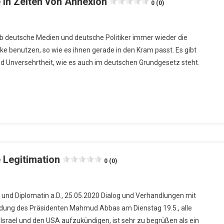
in Zeiten von Annexion
0 (0)
 ob deutsche Medien und deutsche Politiker immer wieder die
 benutzen, so wie es ihnen gerade in den Kram passt. Es gibt
und Unversehrtheit, wie es auch im deutschen Grundgesetz steht.
 Legitimation
0 (0)
 und Diplomatin a.D., 25.05.2020 Dialog und Verhandlungen mit
idung des Präsidenten Mahmud Abbas am Dienstag 19.5., alle
rael und den USA aufzukündigen, ist sehr zu begrüßen als ein