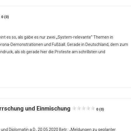
0 (0)
int es so, als gäbe es nur zwei „System-relevante“ Themen in
orona-Demonstrationen und Fußball. Gerade in Deutschland, dem zum
ruck, als ob gerade hier die Proteste am schrillsten und
errschung und Einmischung
0 (0)
 und Diplomatin a.D., 20.05.2020 Betr.: „Meldungen zu geplanter