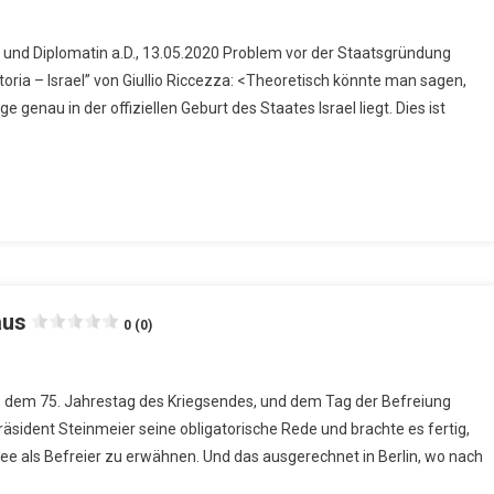
n und Diplomatin a.D., 13.05.2020 Problem vor der Staatsgründung
ria – Israel” von Giullio Riccezza: <Theoretisch könnte man sagen,
genau in der offiziellen Geburt des Staates Israel liegt. Dies ist
aus
0 (0)
0, dem 75. Jahrestag des Kriegsendes, und dem Tag der Befreiung
sident Steinmeier seine obligatorische Rede und brachte es fertig,
e als Befreier zu erwähnen. Und das ausgerechnet in Berlin, wo nach