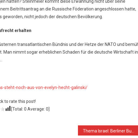
agen hatten? Steinmeier kommt diese Erwähnung nicht über seine
einem Beitrittsantrag an die Russische Föderation angeschlossen hatte,
kus geworden, nicht jedoch der deutschen Bevölkerung.
frecht erhalten
üsternen transatlantischen Bündnis und der Hetze der NATO und bemü
. Man nimmt sogar erheblichen Schaden für die deutsche Wirtschaft in
t…
as-steht-noch-aus-von-evelyn-hecht-galinski/
ck to rate this post!
[Total:
0
Average:
0
]
Thema Israel: Berliner Bundesregierung vor Weltstaatengemeinschaft diskreditiert