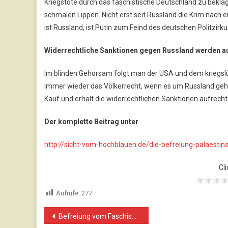
Kriegstote durch das faschistische Deutschland zu bekl
schmalen Lippen. Nicht erst seit Russland die Krim nach 
ist Russland, ist Putin zum Feind des deutschen Politzir
Widerrechtliche Sanktionen gegen Russland werden au
Im blinden Gehorsam folgt man der USA und dem kriegsl
immer wieder das Völkerrecht, wenn es um Russland geht
Kauf und erhält die widerrechtlichen Sanktionen aufrech
Der komplette Beitrag unter
http://sicht-vom-hochblauen.de/die-befreiung-palaestin
Cli
Aufrufe:
277
Beitragsnavigation
Befreiung vom Faschismus, eine deutsche Staatsraison