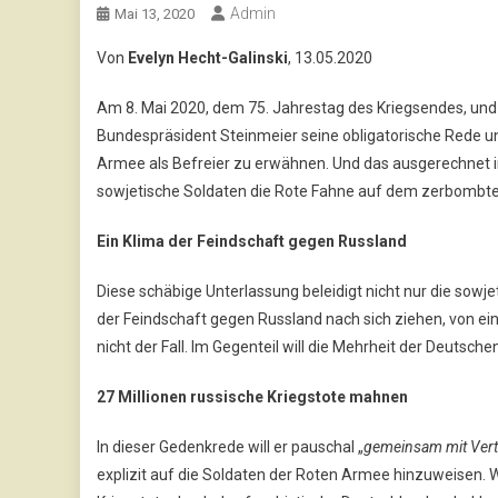
Admin
Mai 13, 2020
Von
Evelyn Hecht-Galinski
, 13.05.2020
Am 8. Mai 2020, dem 75. Jahrestag des Kriegsendes, und
Bundespräsident Steinmeier seine obligatorische Rede un
Armee als Befreier zu erwähnen. Und das ausgerechnet i
sowjetische Soldaten die Rote Fahne auf dem zerbombten 
Ein Klima der Feindschaft gegen Russland
Diese schäbige Unterlassung beleidigt nicht nur die sowje
der Feindschaft gegen Russland nach sich ziehen, von ei
nicht der Fall. Im Gegenteil will die Mehrheit der Deutsc
27 Millionen russische Kriegstote mahnen
In dieser Gedenkrede will er pauschal „
gemeinsam mit Vertr
explizit auf die Soldaten der Roten Armee hinzuweisen. Wa