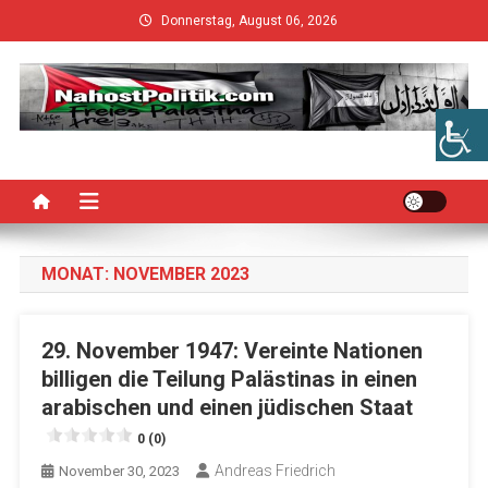
Skip
Donnerstag, August 06, 2026
to
content
MONAT:
NOVEMBER 2023
29. November 1947: Vereinte Nationen
billigen die Teilung Palästinas in einen
arabischen und einen jüdischen Staat
0 (0)
Andreas Friedrich
November 30, 2023