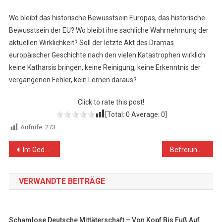
Wo bleibt das historische Bewusstsein Europas, das historische
Bewusstsein der EU? Wo bleibt ihre sachliche Wahrnehmung der
aktuellen Wirklichkeit? Soll der letzte Akt des Dramas
europäischer Geschichte nach den vielen Katastrophen wirklich
keine Katharsis bringen, keine Reinigung, keine Erkenntnis der
vergangenen Fehler, kein Lernen daraus?
Click to rate this post!
[Total:
0
Average:
0
]
Aufrufe:
273
Beitragsnavigation
Im Gedenken an 72 Jahre NAKBA
Befreiung von fremdstaatlicher Beherrschung und Einmischung
VERWANDTE BEITRÄGE
Schamlose Deutsche Mittäterschaft – Von Kopf Bis Fuß Auf