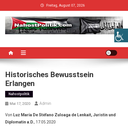
Skip
Freitag, August 07, 2026
to
content
Historisches Bewusstsein
Erlangen
Nahostpolitik
Admin
Mai 17, 2020
Von
Luz María De Stéfano Zuloaga de Lenkait, Juristin und
Diplomatin a.D.
, 17.05.2020