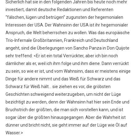
Sicherlich hat sie in den folgenden Jahren bis heute noch mehr
investiert, damit deutsche Redaktionen und Referenten
“fälschen, lügen und betrügen” zugunsten der hegemonialen
Interessen der USA. Der Wahnsinn der USA ist ihr hegemonialer
Anspruch, die Welt beherrschen zu wollen. Was das europäische
Trio-Infernale Großbritannien, Frankreich und Deutschland
angeht, sind die Überlegungen von Sancho Panza in Don Quijote
sehr treffend: <Er ist ein total Verrückter, aber ich bin noch
dämlicher als er, weil ich ihm folge und ihm diene. Dann verrückt
zu sein, so wie er ist, und vom Wahnsinn, dass er meistens einige
Dinge für andere nimmt und das Weiß für Schwarz und das
Schwarz für Weiß hält… sie ziehen es vor, die gröbsten
Geschichten schweigend weiterzugeben, um nicht der Lüge
bezichtigt zu werden, denn der Wahnsinn hat hier sein Ende und
Bruchstrich der größten, die man sich vorstellen kann, und ist
sogar über die größten hinausgegangen. Aber die Wahrheit ist
dünner und bricht nicht, sie geht immer auf der Lüge wie Öl auf
Wasser.>