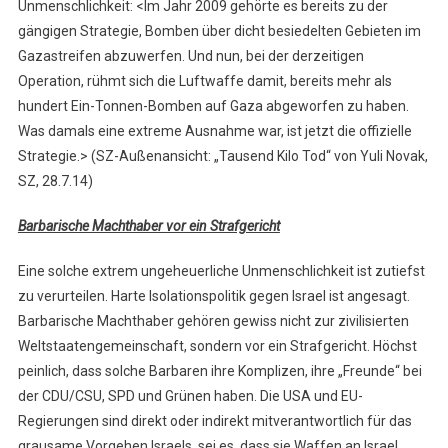
Unmenschlichkeit: <Im Jahr 2009 gehörte es bereits zu der
gängigen Strategie, Bomben über dicht besiedelten Gebieten im
Gazastreifen abzuwerfen. Und nun, bei der derzeitigen
Operation, rühmt sich die Luftwaffe damit, bereits mehr als
hundert Ein-Tonnen-Bomben auf Gaza abgeworfen zu haben.
Was damals eine extreme Ausnahme war, ist jetzt die offizielle
Strategie.> (SZ-Außenansicht: „Tausend Kilo Tod“ von Yuli Novak,
SZ, 28.7.14)
Barbarische Machthaber vor ein Strafgericht
Eine solche extrem ungeheuerliche Unmenschlichkeit ist zutiefst
zu verurteilen. Harte Isolationspolitik gegen Israel ist angesagt.
Barbarische Machthaber gehören gewiss nicht zur zivilisierten
Weltstaatengemeinschaft, sondern vor ein Strafgericht. Höchst
peinlich, dass solche Barbaren ihre Komplizen, ihre „Freunde“ bei
der CDU/CSU, SPD und Grünen haben. Die USA und EU-
Regierungen sind direkt oder indirekt mitverantwortlich für das
grausame Vorgehen Israels, sei es, dass sie Waffen an Israel