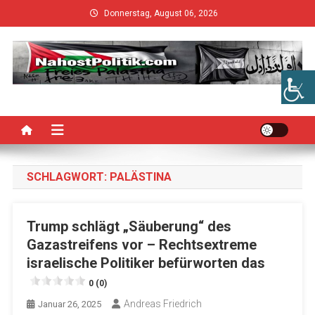
Skip
Donnerstag, August 06, 2026
to
content
SCHLAGWORT:
PALÄSTINA
Trump schlägt „Säuberung“ des
Gazastreifens vor – Rechtsextreme
israelische Politiker befürworten das
0 (0)
Andreas Friedrich
Januar 26, 2025