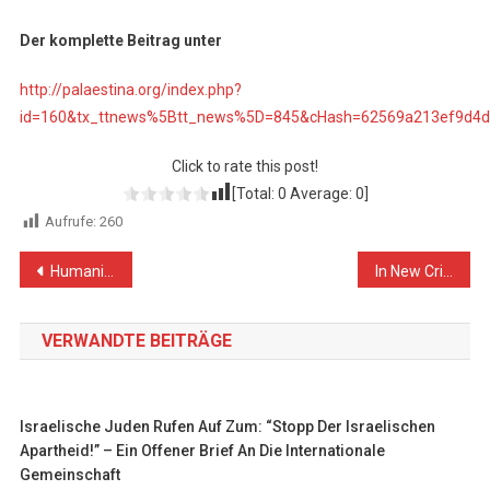
Der komplette Beitrag unter
http://palaestina.org/index.php?
id=160&tx_ttnews%5Btt_news%5D=845&cHash=62569a213ef9d4
Click to rate this post!
[Total:
0
Average:
0
]
Aufrufe:
260
Beitragsnavigation
Humanität als Propagandatrick
In New Crime of Excessive Use of Lethal Force against Peaceful Demonstrators in Gaza Strip, Israeli Forces kill 2 Palestinian Civilians, including Child, and Wound 150 Others, including 23 Children, 3 Women, 6 Paramedics and Journalist
VERWANDTE BEITRÄGE
Israelische Juden Rufen Auf Zum: “Stopp Der Israelischen
Apartheid!” – Ein Offener Brief An Die Internationale
Gemeinschaft