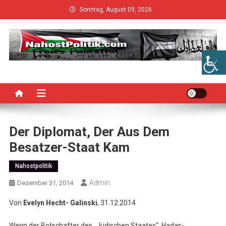
Skip
Sonntag, August 09, 2026
to
content
Der Diplomat, Der Aus Dem
Besatzer-Staat Kam
Nahostpolitik
Admin
Dezember 31, 2014
Von
Evelyn Hecht- Galinski
, 31.12.2014
Wenn der Botschafter des „Jüdischen Staates“, Hadas-