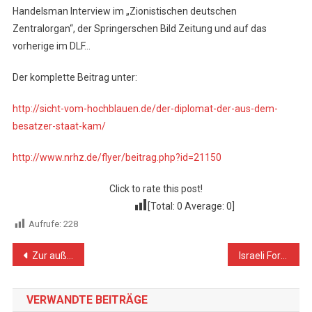
Handelsman Interview im „Zionistischen deutschen
Zentralorgan“, der Springerschen Bild Zeitung und auf das
vorherige im DLF…
Der komplette Beitrag unter:
http://sicht-vom-hochblauen.de/der-diplomat-der-aus-dem-
besatzer-staat-kam/
http://www.nrhz.de/flyer/beitrag.php?id=21150
Click to rate this post!
[Total:
0
Average:
0
]
Aufrufe:
228
Beitragsnavigation
Zur außenpolitischen Agenda für die kommenden Jahre
Israeli Forces Kill Palestinian Child and Wounds another One Southeast of Nablus
VERWANDTE BEITRÄGE