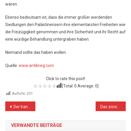
wären.
Ebenso bedeutsam ist, dass die immer größer werdenden
Siedlungen den Palästinensern ihre elementarsten Freiheiten wie
die Freizügigkeit genommen und ihre Sicherheit und ihr Recht auf
eine würdige Behandlung untergraben haben.
Niemand sollte das haben wollen.
Quelle:
www.antikrieg.com
Click to rate this post!
[Total:
0
Average:
0
]
Aufrufe:
251
Beitragsnavigation
Der Iran sagt, dass Israels neuester Raketentest gegen den Iran gerichtet ist
Das zionistische Regime setzt sich über alle ethischen Werte und Normen hinweg
VERWANDTE BEITRÄGE