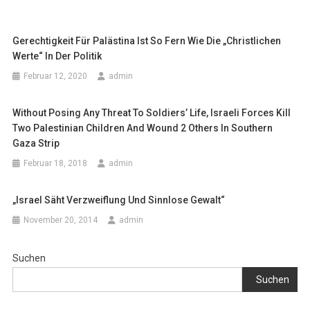
Gerechtigkeit Für Palästina Ist So Fern Wie Die „christlichen
Werte“ In Der Politik
Februar 12, 2020
admin
Without Posing Any Threat To Soldiers’ Life, Israeli Forces Kill
Two Palestinian Children And Wound 2 Others In Southern
Gaza Strip
Februar 18, 2018
admin
„Israel Säht Verzweiflung Und Sinnlose Gewalt“
November 20, 2014
admin
Suchen
Suchen