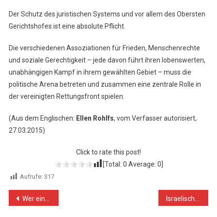
Der Schutz des juristischen Systems und vor allem des Obersten
Gerichtshofes ist eine absolute Pflicht.
Die verschiedenen Assoziationen für Frieden, Menschenrechte
und soziale Gerechtigkeit – jede davon führt ihren lobenswerten,
unabhängigen Kampf in ihrem gewählten Gebiet – muss die
politische Arena betreten und zusammen eine zentrale Rolle in
der vereinigten Rettungsfront spielen.
(Aus dem Englischen:
Ellen Rohlfs
, vom Verfasser autorisiert,
27.03.2015)
Click to rate this post!
[Total:
0
Average:
0
]
Aufrufe:
317
Beitragsnavigation
Wer einmal/immer lügt, dem glaubt man nicht!
Israelisches Militär schießt scharf auf Kinder und Jugendliche