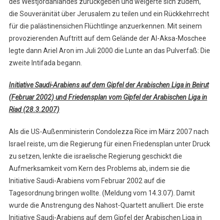
des Westjordanlandes zurückgeben und weigerte sich zudem,
die Souveränität über Jerusalem zu teilen und ein Rückkehrrecht
für die palästinensichen Flüchtlinge anzuerkennen. Mit seinem
provozierenden Auftritt auf dem Gelände der Al-Aksa-Moschee
legte dann Ariel Aron im Juli 2000 die Lunte an das Pulverfaß: Die
zweite Intifada begann.
Initiative Saudi-Arabiens auf dem Gipfel der Arabischen Liga in Beirut
(Februar 2002) und Friedensplan vom Gipfel der Arabischen Liga in
Riad (28.3.2007)
Als die US-Außenministerin Condolezza Rice im März 2007 nach
Israel reiste, um die Regierung für einen Friedensplan unter Druck
zu setzen, lenkte die israelische Regierung geschickt die
Aufmerksamkeit vom Kern des Problems ab, indem sie die
Initiative Saudi-Arabiens vom Februar 2002 auf die
Tagesordnung bringen wollte. (Meldung vom 14.3.07). Damit
wurde die Anstrengung des Nahost-Quartett anulliert. Die erste
Initiative Saudi-Arabiens auf dem Gipfel der Arabischen Liga in