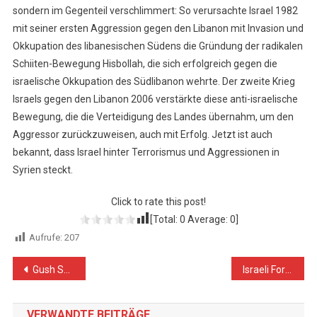
sondern im Gegenteil verschlimmert: So verursachte Israel 1982
mit seiner ersten Aggression gegen den Libanon mit Invasion und
Okkupation des libanesischen Südens die Gründung der radikalen
Schiiten-Bewegung Hisbollah, die sich erfolgreich gegen die
israelische Okkupation des Südlibanon wehrte. Der zweite Krieg
Israels gegen den Libanon 2006 verstärkte diese anti-israelische
Bewegung, die die Verteidigung des Landes übernahm, um den
Aggressor zurückzuweisen, auch mit Erfolg. Jetzt ist auch
bekannt, dass Israel hinter Terrorismus und Aggressionen in
Syrien steckt.
Click to rate this post!
[Total:
0
Average:
0
]
Aufrufe:
207
Beitragsnavigation
Gush Shalom: Der Soldat Azaria ist ein kleiner Komplize, die Hauptschuld ist die Besatzung
Israeli Forces Execute Palestinian Civilian at Point-Blank Range in al-Far’ah Refugee Camp
VERWANDTE BEITRÄGE