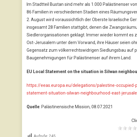
Im Stadtteil Bustan sind mehr als 1.000 Palästinenser v
86 Familien in verschiedenen Stadien eines Räumungsverfa
2. August wird voraussichtlich der Oberste Israelische G
insgesamt 28 Familien stattgibt, denen die Zwangsräumung
Siedlerorganisationen geklagt. Immer wieder kommt es z
Ost-Jerusalem unter dem Vorwand, ihre Häuser seien oh
Gegensatz zum völkerrechtswidrigen Siedlungsbau auf pa
Baugenehmigungen für Palästinenser auf ihrem Land.
EU Local Statement on the situation in Silwan neighbo
https://eeas.europa.eu/delegations/palestine-occupied-p
statement-situation-silwan-neighbourhood-east-jerusa
Quelle
: Palästinensische Mission, 08.07.2021
Cli
Aufrufe:
245