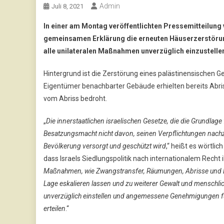
Admin
Juli 8, 2021
In einer am Montag veröffentlichten Pressemitteilung 
gemeinsamen Erklärung die erneuten Häuserzerstörung
alle unilateralen Maßnahmen unverzüglich einzustelle
Hintergrund ist die Zerstörung eines palästinensischen Ge
Eigentümer benachbarter Gebäude erhielten bereits Abri
vom Abriss bedroht.
„
Die innerstaatlichen israelischen Gesetze, die die Grundlage 
Besatzungsmacht nicht davon, seinen Verpflichtungen nachz
Bevölkerung versorgt und geschützt wird
,“ heißt es wörtli
dass Israels Siedlungspolitik nach internationalem Recht ille
Maßnahmen, wie Zwangstransfer, Räumungen, Abrisse und
Lage eskalieren lassen und zu weiterer Gewalt und menschlich
unverzüglich einstellen und angemessene Genehmigungen fü
erteilen
.“