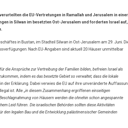
verurteilten die EU-Vertretungen in Ramallah und Jerusalem in einer
en in Silwan im besetzten Ost-Jerusalem und forderten Israel auf,
n.
schäftes in Bustan, im Stadteil Silwan in Ost-Jerusalem am 29. Juni. Di
ssverfügungen. Nach EU-Angaben sind aktuell 20 Häuser unmittelbar
für die Ansprüche zur Vertreibung der Familien bilden, befreien Israel als
ukommen, indem es das besetzte Gebiet so verwaltet, dass die lokale
ch in der Erklärung. Dabei verwies die EU auf ihre unveränderte Auffassun
gal ist. Alle „
in diesem Zusammenhang ergriffenen einseitigen
 Beschlagnahmung von Häusern werden die ohnehin schon angespannte
em Leid führen. Die israelischen Behörden sollten diese Aktivitäten
r den legalen Bau und die Entwicklung palästinensischer Gemeinden