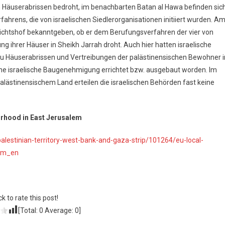
on Häuserabrissen bedroht, im benachbarten Batan al Hawa befinden sic
hrens, die von israelischen Siedlerorganisationen initiiert wurden. A
erichtshof bekanntgeben, ob er dem Berufungsverfahren der vier von
 ihrer Häuser in Sheikh Jarrah droht. Auch hier hatten israelische
u Häuserabrissen und Vertreibungen der palästinensischen Bewohner i
ne israelische Baugenehmigung errichtet bzw. ausgebaut worden. Im
lästinensischem Land erteilen die israelischen Behörden fast keine
urhood in East Jerusalem
alestinian-territory-west-bank-and-gaza-strip/101264/eu-local-
lem_en
ck to rate this post!
[Total:
0
Average:
0
]