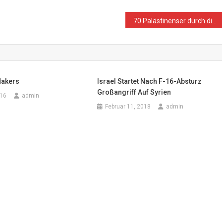
70 Palästinenser durch die Abrisse und Zerstörungen im Westjordanland obdachlos
Makers
Israel Startet Nach F-16-Absturz
Großangriff Auf Syrien
016
admin
Februar 11, 2018
admin