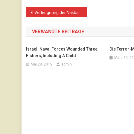
Beitragsnavigation
Verleugnung der Nakba: Die palästinensischen Flüchtlinge in Israel
VERWANDTE BEITRÄGE
Israeli Naval Forces Wounded Three
Die Terror-
Fishers, Including A Child
März 30, 2
Mai 28, 2015
admin