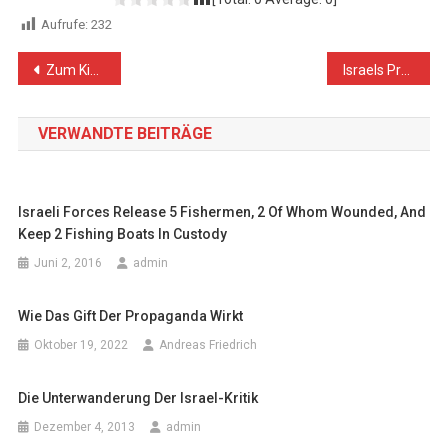
Aufrufe:
232
Beitragsnavigation
Zum Kindertag in Palästina
Israels Präsident zu Besuch in Berlin: „Echte Freundschaft“ mit einem Verbrecher?
VERWANDTE BEITRÄGE
Israeli Forces Release 5 Fishermen, 2 Of Whom Wounded, And
Keep 2 Fishing Boats In Custody
Juni 2, 2016
admin
Wie Das Gift Der Propaganda Wirkt
Oktober 19, 2022
Andreas Friedrich
Die Unterwanderung Der Israel-Kritik
Dezember 4, 2013
admin