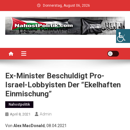
Skip
Donnerstag, August 06, 2026
to
content
Ex-Minister Beschuldigt Pro-
Israel-Lobbyisten Der “ekelhaften
Einmischung”
Nahostpolitik
Admin
April 8, 2021
Von
Alex MacDonald
, 08.04.2021