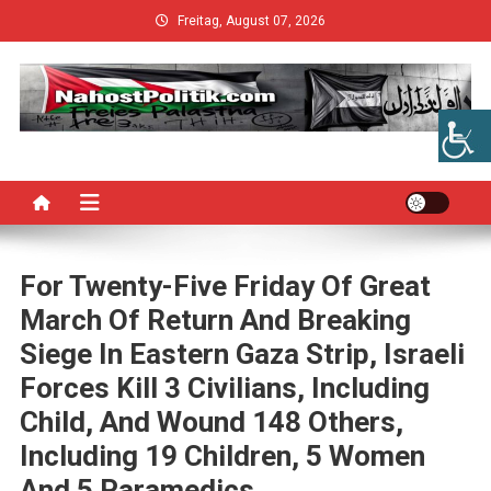
Skip
Freitag, August 07, 2026
to
content
For Twenty-Five Friday Of Great
March Of Return And Breaking
Siege In Eastern Gaza Strip, Israeli
Forces Kill 3 Civilians, Including
Child, And Wound 148 Others,
Including 19 Children, 5 Women
And 5 Paramedics