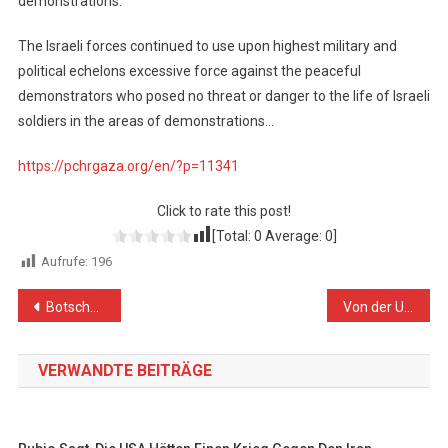
demonstrations.
The Israeli forces continued to use upon highest military and
political echelons excessive force against the peaceful
demonstrators who posed no threat or danger to the life of Israeli
soldiers in the areas of demonstrations…
https://pchrgaza.org/en/?p=11341
Click to rate this post!
[Total:
0
Average:
0
]
Aufrufe:
196
Beitragsnavigation
Botschafterin Dr. Daibes: „Es drohen irreversible Schäden für den Friedensprozess und Instabilität in der Region“
Von der Unmoral der Mächtigen und der Ohnmacht der Schwachen: Trumps groß angekündigter „Deal“ für den Nahen Osten wird ein weiterer Verrat an den Palästinensern sein / Ein historischer Rückblick
VERWANDTE BEITRÄGE