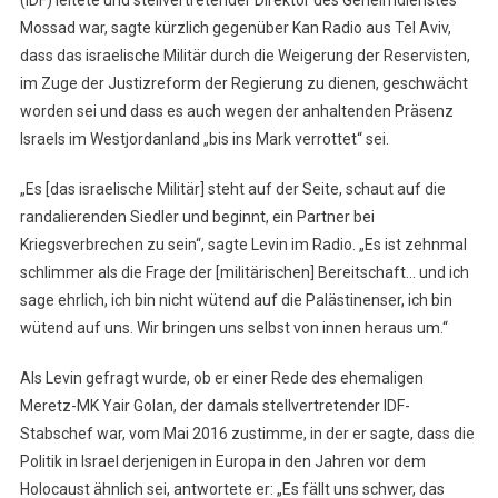
(IDF) leitete und stellvertretender Direktor des Geheimdienstes
Mossad war, sagte kürzlich gegenüber Kan Radio aus Tel Aviv,
dass das israelische Militär durch die Weigerung der Reservisten,
im Zuge der Justizreform der Regierung zu dienen, geschwächt
worden sei und dass es auch wegen der anhaltenden Präsenz
Israels im Westjordanland „bis ins Mark verrottet“ sei.
„Es [das israelische Militär] steht auf der Seite, schaut auf die
randalierenden Siedler und beginnt, ein Partner bei
Kriegsverbrechen zu sein“, sagte Levin im Radio. „Es ist zehnmal
schlimmer als die Frage der [militärischen] Bereitschaft… und ich
sage ehrlich, ich bin nicht wütend auf die Palästinenser, ich bin
wütend auf uns. Wir bringen uns selbst von innen heraus um.“
Als Levin gefragt wurde, ob er einer Rede des ehemaligen
Meretz-MK Yair Golan, der damals stellvertretender IDF-
Stabschef war, vom Mai 2016 zustimme, in der er sagte, dass die
Politik in Israel derjenigen in Europa in den Jahren vor dem
Holocaust ähnlich sei, antwortete er: „Es fällt uns schwer, das