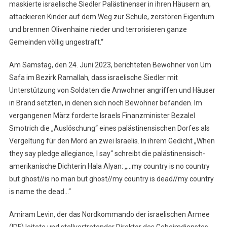
maskierte israelische Siedler Palästinenser in ihren Häusern an,
attackieren Kinder auf dem Weg zur Schule, zerstören Eigentum
und brennen Olivenhaine nieder und terrorisieren ganze
Gemeinden völlig ungestraft.“
Am Samstag, den 24. Juni 2023, berichteten Bewohner von Um
Safa im Bezirk Ramallah, dass israelische Siedler mit
Unterstützung von Soldaten die Anwohner angriffen und Häuser
in Brand setzten, in denen sich noch Bewohner befanden. Im
vergangenen März forderte Israels Finanzminister Bezalel
Smotrich die „Auslöschung“ eines palästinensischen Dorfes als
Vergeltung für den Mord an zwei Israelis. In ihrem Gedicht „When
they say pledge allegiance, I say“ schreibt die palästinensisch-
amerikanische Dichterin Hala Alyan: „…my country is no country
but ghost//is no man but ghost//my country is dead//my country
is name the dead…“
Amiram Levin, der das Nordkommando der israelischen Armee