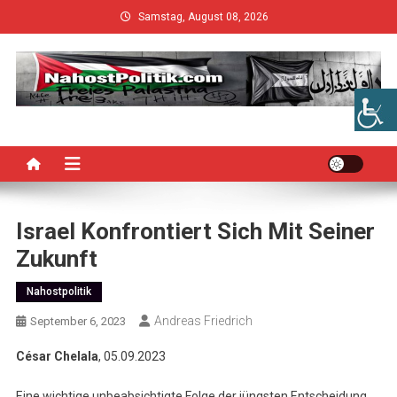
Skip
Samstag, August 08, 2026
to
content
Israel Konfrontiert Sich Mit Seiner
Zukunft
Nahostpolitik
Andreas Friedrich
September 6, 2023
César Chelala
, 05.09.2023
Eine wichtige unbeabsichtigte Folge der jüngsten Entscheidung