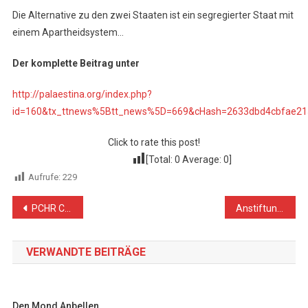
Die Alternative zu den zwei Staaten ist ein segregierter Staat mit
einem Apartheidsystem…
Der komplette Beitrag unter
http://palaestina.org/index.php?
id=160&tx_ttnews%5Btt_news%5D=669&cHash=2633dbd4cbfae2
Click to rate this post!
[Total:
0
Average:
0
]
Aufrufe:
229
Beitragsnavigation
PCHR Concerned over Life of Palestinian Prisoners on Hunger Strike in Israeli Jails
Anstiftung. Ein Teil der offiziellen israelischen Politik?
VERWANDTE BEITRÄGE
Den Mond Anbellen