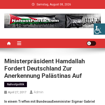
Skip
Samstag, August 08, 2026
to
content
Ministerpräsident Hamdallah
Fordert Deutschland Zur
Anerkennung Palästinas Auf
Nahostpolitik
Admin
April 27, 2017
In einem Treffen mit Bundesaußenminister Sigmar Gabriel