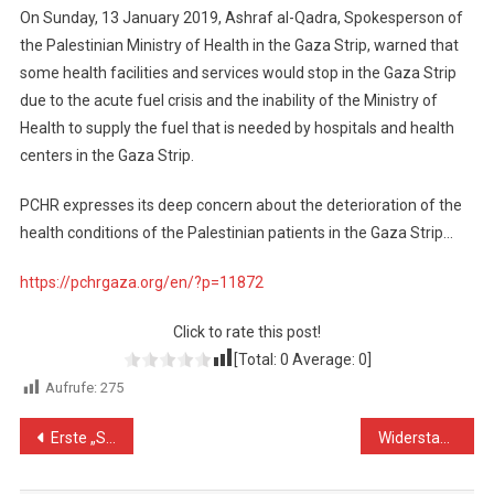
On Sunday, 13 January 2019, Ashraf al-Qadra, Spokesperson of
the Palestinian Ministry of Health in the Gaza Strip, warned that
some health facilities and services would stop in the Gaza Strip
due to the acute fuel crisis and the inability of the Ministry of
Health to supply the fuel that is needed by hospitals and health
centers in the Gaza Strip.
PCHR expresses its deep concern about the deterioration of the
health conditions of the Palestinian patients in the Gaza Strip…
https://pchrgaza.org/en/?p=11872
Click to rate this post!
[Total:
0
Average:
0
]
Aufrufe:
275
Beitragsnavigation
Erste „Straße der Apartheid“ trennt palästinensische Autofahrer in Jerusalem
Widerstand als Symbol der Befreiung