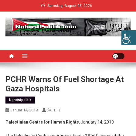
Skip
Samstag, August 08, 2026
to
content
PCHR Warns Of Fuel Shortage At
Gaza Hospitals
Nahostpolitik
Admin
Januar 14, 2019
Palestinian Centre for Human Rights
, January 14, 2019
The Palestinian Center for Human Rights (PCHR) warns of the