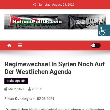
Skip
Samstag, August 08, 2026
to
content
Regimewechsel In Syrien Noch Auf
Der Westlichen Agenda
Nahostpolitik
Admin
Mai 2, 2021
Finian Cunningham
, 02.05.2021
„Die westlichen Mächte sind wie Hunde mit einem alten Knochen,