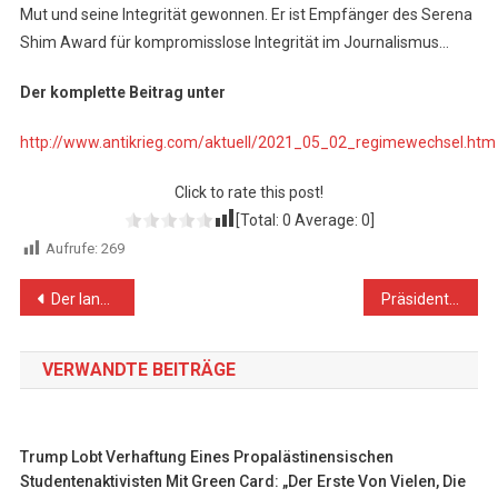
Mut und seine Integrität gewonnen. Er ist Empfänger des Serena
Shim Award für kompromisslose Integrität im Journalismus…
Der komplette Beitrag unter
http://www.antikrieg.com/aktuell/2021_05_02_regimewechsel.htm
Click to rate this post!
[Total:
0
Average:
0
]
Aufrufe:
269
Beitragsnavigation
Der lange Schatten von Israels Arm in Europa
Präsident Mahmoud Abbas: Keine Wahlen ohne Jerusalem
VERWANDTE BEITRÄGE
Trump Lobt Verhaftung Eines Propalästinensischen
Studentenaktivisten Mit Green Card: „Der Erste Von Vielen, Die