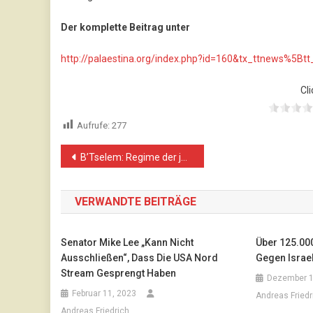
Der komplette Beitrag unter
http://palaestina.org/index.php?id=160&tx_ttnews%
Cli
Aufrufe:
277
Beitragsnavigation
B’Tselem: Regime der jüdischen Vorherrschaft zwischen Jordan und Mittelmeer – Das ist Apartheid
VERWANDTE BEITRÄGE
Senator Mike Lee „kann Nicht
Über 125.00
Ausschließen“, Dass Die USA Nord
Gegen Israe
Stream Gesprengt Haben
Dezember 1
Februar 11, 2023
Andreas Friedr
Andreas Friedrich