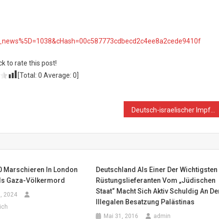
5Btt_news%5D=1038&cHash=00c587773cdbecd2c4ee8a2cede9410f
ck to rate this post!
[Total:
0
Average:
0
]
Deutsch-israelischer Impfstoff-Deal
0 Marschieren In London
Deutschland Als Einer Der Wichtigsten
ls Gaza-Völkermord
Rüstungslieferanten Vom „Jüdischen
Staat“ Macht Sich Aktiv Schuldig An De
, 2024
Illegalen Besatzung Palästinas
ich
Mai 31, 2016
admin