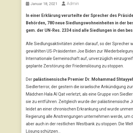
Admin
Januar 18, 2021
In einer Erklärung verurteilte der Sprecher des Präsid
Behörden, 780 neue Siedlungswohneinheiten in der bes
gem. der UN-Res. 2334 sind alle Siedlungen in den bese
Alle Siedlungsaktivitäten zielen darauf, so der Sprecher
gewählten US-Präsidenten Joe Biden zur Wiederbelegung
Internationale Gemeinschaft auf, unverzüglich einzugrei
geplante Zerstörung der Friedenslösung zu stoppen.
Der
palästinensische Premier Dr. Mohammad Shtayye
Siedlerterror, der gestern die israelische Ankündigung 
Mädchen Hala Al Qat verletzt, als eine Gruppe von Siedl
sie zu entführen. Zeitgleich wurde der palästinensische
leidet an einer chronischen Erkrankung und wurde unmens
Regierung alle Anstrengungen unternehmen werde, um di
aber auch in der restlichen Westbank zu stoppen. Die We
Lösung schützen…