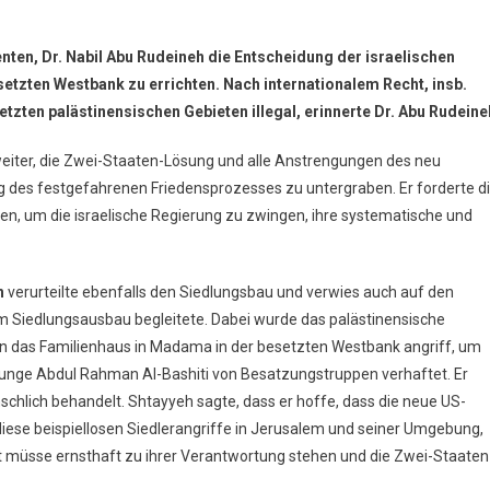
enten, Dr. Nabil Abu Rudeineh die Entscheidung der israelischen
etzten Westbank zu errichten. Nach internationalem Recht, insb.
tzten palästinensischen Gebieten illegal, erinnerte Dr. Abu Rudeine
 weiter, die Zwei-Staaten-Lösung und alle Anstrengungen des neu
 des festgefahrenen Friedensprozesses zu untergraben. Er forderte d
fen, um die israelische Regierung zu zwingen, ihre systematische und
h
verurteilte ebenfalls den Siedlungsbau und verwies auch auf den
zum Siedlungsausbau begleitete. Dabei wurde das palästinensische
ern das Familienhaus in Madama in der besetzten Westbank angriff, um
 Junge Abdul Rahman Al-Bashiti von Besatzungstruppen verhaftet. Er
chlich behandelt. Shtayyeh sagte, dass er hoffe, dass die neue US-
ese beispiellosen Siedlerangriffe in Jerusalem und seiner Umgebung,
lt müsse ernsthaft zu ihrer Verantwortung stehen und die Zwei-Staaten