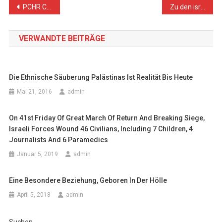
Beitragsnavigation
PCHR Condemns Israeli Authorities’ Decision to Decrease Fishing Area to Three Nautical Miles
Zu den israelischen Angriffen auf Gaza
VERWANDTE BEITRÄGE
Die Ethnische Säuberung Palästinas Ist Realität Bis Heute
Mai 21, 2016
admin
On 41st Friday Of Great March Of Return And Breaking Siege,
Israeli Forces Wound 46 Civilians, Including 7 Children, 4
Journalists And 6 Paramedics
Januar 5, 2019
admin
Eine Besondere Beziehung, Geboren In Der Hölle
April 5, 2018
admin