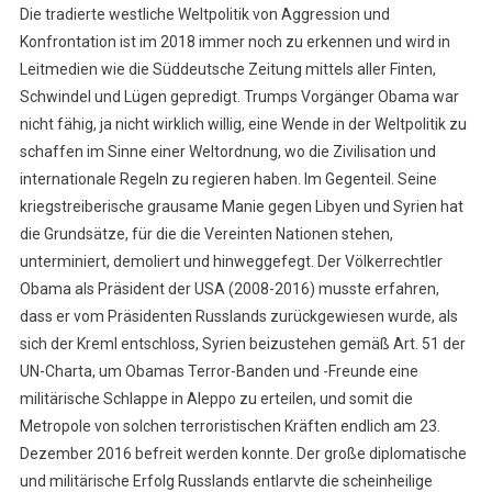
Die tradierte westliche Weltpolitik von Aggression und
Konfrontation ist im 2018 immer noch zu erkennen und wird in
Leitmedien wie die Süddeutsche Zeitung mittels aller Finten,
Schwindel und Lügen gepredigt. Trumps Vorgänger Obama war
nicht fähig, ja nicht wirklich willig, eine Wende in der Weltpolitik zu
schaffen im Sinne einer Weltordnung, wo die Zivilisation und
internationale Regeln zu regieren haben. Im Gegenteil. Seine
kriegstreiberische grausame Manie gegen Libyen und Syrien hat
die Grundsätze, für die die Vereinten Nationen stehen,
unterminiert, demoliert und hinweggefegt. Der Völkerrechtler
Obama als Präsident der USA (2008-2016) musste erfahren,
dass er vom Präsidenten Russlands zurückgewiesen wurde, als
sich der Kreml entschloss, Syrien beizustehen gemäß Art. 51 der
UN-Charta, um Obamas Terror-Banden und -Freunde eine
militärische Schlappe in Aleppo zu erteilen, und somit die
Metropole von solchen terroristischen Kräften endlich am 23.
Dezember 2016 befreit werden konnte. Der große diplomatische
und militärische Erfolg Russlands entlarvte die scheinheilige