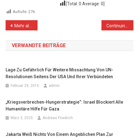
[Total:
0
Average:
0
]
Aufrufe:
276
Beitragsnavigation
Mehr als 1000 Tote ist Ergebnis der 12-jährige Blockade gegen Gaza
Continuing to Target Fishermen in Their Livelihoods, Israeli Naval Forces Kill Fisherman, Wound and Arrest 2 others, and Damage Fishing Boat
VERWANDTE BEITRÄGE
Lage Zu Gefährlich Für Weitere Missachtung Von UN-
Resolutionen Seitens Der USA Und Ihrer Verbündeten
Februar 29, 2016
admin
„Kriegsverbrechen-Hungerstrategie“: Israel Blockiert Alle
Humanitäre Hilfe Für Gaza
März 3, 2025
Andreas Friedrich
Jakarta Weiß Nichts Von Einem Angeblichen Plan Zur