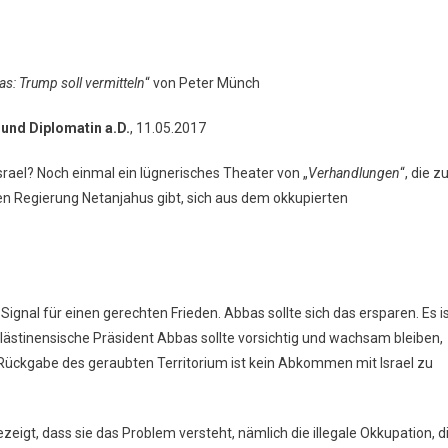
s: Trump soll vermitteln
“ von Peter Münch
 und Diplomatin a.D.
, 11.05.2017
rael? Noch einmal ein lügnerisches Theater von „
Verhandlungen
“, die z
men Regierung Netanjahus gibt, sich aus dem okkupierten
Signal für einen gerechten Frieden. Abbas sollte sich das ersparen. Es i
palästinensische Präsident Abbas sollte vorsichtig und wachsam bleiben,
 Rückgabe des geraubten Territorium ist kein Abkommen mit Israel zu
eigt, dass sie das Problem versteht, nämlich die illegale Okkupation, d