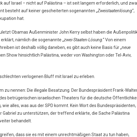
auf Israel – nicht auf Palästina – ist seit langem erforderlich, und zwa
ent besteht auf keiner gescheiterten sogenannten „
Zweistaatenlösung
“,
kupation hat.
uletzt Obamas Außenminister John Kerry selbst haben die Außenpoliti
erklärt, nämlich die sogenannte „
zwei-Staaten-Lösung
.“ Von einem
hreiben ist deshalb völlig daneben, es gibt auch keine Basis für „
neue
euen Show hinsichtlich Palästina, weder von Washington oder Tel-Aviv,
schlechten verlogenen Bluff mit Israel zu erleben.
em zu nennen: Die illegale Besatzung. Der Bundespräsident Frank-Walte
 des betrügerischen israelischen Theaters für die deutsche Öffentlichkei
g, wie alles, was aus der SPD kommt. Kein Wort des Bundespräsidenten,
abriel zu unterstützen, der treffend erklärte, die Sache Palästina
eiter behandelt.
egreifen, dass sie es mit einem unrechtmäßigen Staat zu tun haben,