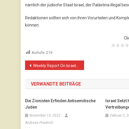
nämlich der jüdische Staat Israel, der Palästina illegal bes
Redaktionen sollten sich von ihren Vorurteilen und Kompl
können.
Cli
Aufrufe:
219
Beitragsnavigation
Weekly Report On Israeli Human Rights Violations in the Occupied Palestinian Territory (04 –10 May 2017)
VERWANDTE BEITRÄGE
Die Zionisten Erfinden Antisemitische
Israel Setz
Juden
Vertreibunge
November 19, 2022
Februar 3, 
Andreas Friedrich