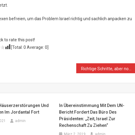
etzt.
exen befreien, um das Problem Israel richtig und sachlich anpacken zu
ck to rate this post!
[Total:
0
Average:
0
]
Richtige Schritte, aber noch keine neue Politik
t Häuserzerstörungen Und
In Übereinstimmung Mit Dem UN-
n Im Jordantal Fort
Bericht Fordert Das Büro Des
Präsidenten: „Zeit, Israel Zur
2021
admin
Rechenschaft Zu Ziehen“
März 2, 2019
admin