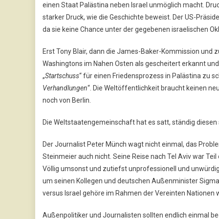
einen Staat Palästina neben Israel unmöglich macht. Druck 
starker Druck, wie die Geschichte beweist. Der US-Präsid
da sie keine Chance unter der gegebenen israelischen Ok
Erst Tony Blair, dann die James-Baker-Kommission und z
Washingtons im Nahen Osten als gescheitert erkannt und 
„
Startschuss
“ für einen Friedensprozess in Palästina zu sc
Verhandlungen
“. Die Weltöffentlichkeit braucht keinen n
noch von Berlin.
Die Weltstaatengemeinschaft hat es satt, ständig diesen 
Der Journalist Peter Münch wagt nicht einmal, das Probl
Steinmeier auch nicht. Seine Reise nach Tel Aviv war Teil
Völlig umsonst und zutiefst unprofessionell und unwürdi
um seinen Kollegen und deutschen Außenminister Sigmar G
versus Israel gehöre im Rahmen der Vereinten Nationen w
Außenpolitiker und Journalisten sollten endlich einmal b