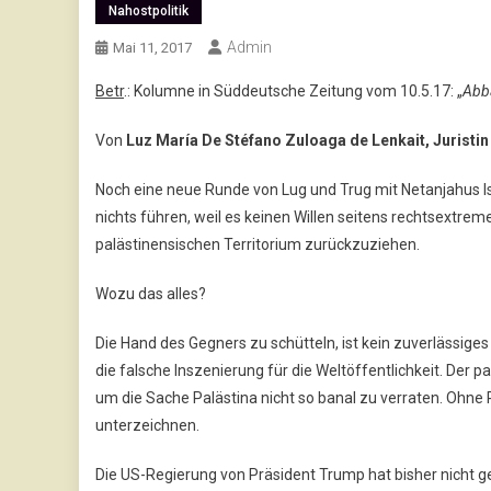
Nahostpolitik
Admin
Mai 11, 2017
Betr
.: Kolumne in Süddeutsche Zeitung vom 10.5.17: „
Abba
Von
Luz María De Stéfano Zuloaga de Lenkait, Juristin
Noch eine neue Runde von Lug und Trug mit Netanjahus Is
nichts führen, weil es keinen Willen seitens rechtsextre
palästinensischen Territorium zurückzuziehen.
Wozu das alles?
Die Hand des Gegners zu schütteln, ist kein zuverlässiges 
die falsche Inszenierung für die Weltöffentlichkeit. Der 
um die Sache Palästina nicht so banal zu verraten. Ohne
unterzeichnen.
Die US-Regierung von Präsident Trump hat bisher nicht gez