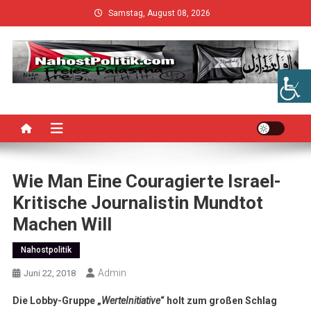
Skip
Samstag, August 08, 2026
to
content
Wie Man Eine Couragierte Israel-
Kritische Journalistin Mundtot
Machen Will
Nahostpolitik
Admin
Juni 22, 2018
Die Lobby-Gruppe „
WerteInitiative
“ holt zum großen Schlag