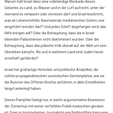
Warum hält Israel dann eine vollständige Blockade dieses
Gebietes zu Land, zu Wasser und in der Luft aufrecht, unter der
niemand es verlassen oder einreisen darf und Israel bestimmt,
was an Lebensmitteln, Baumaterial, medizinischen Gütern usw.
eingeführt werden darf? Und jedes Schiff abgefangen wird, das
Hilfe bringen will? Oder die Behauptung, dass die in Israel
lebenden Palästinenser nicht diskriminiert würden. Oder die
Behauptung, dass das jüdische Volk überall auf der Welt um sein
Überleben kämpfe. Wo und in welchem Land sind Juden heute
ernsthaft gefährdet?
Israel hat großartige Historiker und politische Analytiker, die
solche propagandistischen zionistischen Gemeinplätze, wie sie
die Autoren des Offenen Briefes anführen, in allen Einzelheiten
längst widerlegt haben.
Dieses Pamphlet belegt nur, in welch argumentative Beweisnot
der Zionismus mit seiner verfehlten Politik inzwischen geraten
ist. Einer so kompetenten Journalistin wie Bettina Marx kann eine