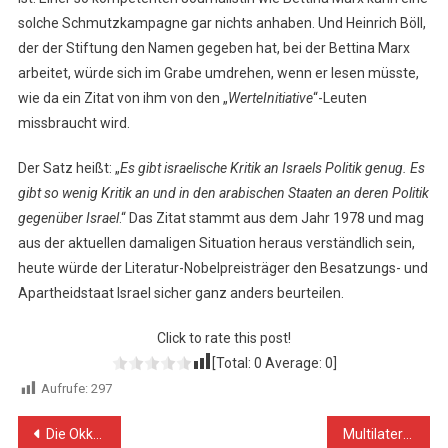
solche Schmutzkampagne gar nichts anhaben. Und Heinrich Böll,
der der Stiftung den Namen gegeben hat, bei der Bettina Marx
arbeitet, würde sich im Grabe umdrehen, wenn er lesen müsste,
wie da ein Zitat von ihm von den „
WerteInitiative
“-Leuten
missbraucht wird.
Der Satz heißt: „
Es gibt israelische Kritik an Israels Politik genug. Es
gibt so wenig Kritik an und in den arabischen Staaten an deren Politik
gegenüber Israel
.“ Das Zitat stammt aus dem Jahr 1978 und mag
aus der aktuellen damaligen Situation heraus verständlich sein,
heute würde der Literatur-Nobelpreisträger den Besatzungs- und
Apartheidstaat Israel sicher ganz anders beurteilen.
Click to rate this post!
[Total:
0
Average:
0
]
Aufrufe:
297
Beitragsnavigation
Die Okkupation zu verstecken lässt diese nicht verschwinden
Multilateralismus stärken: Deutschland an die BRICS-Staaten annähern