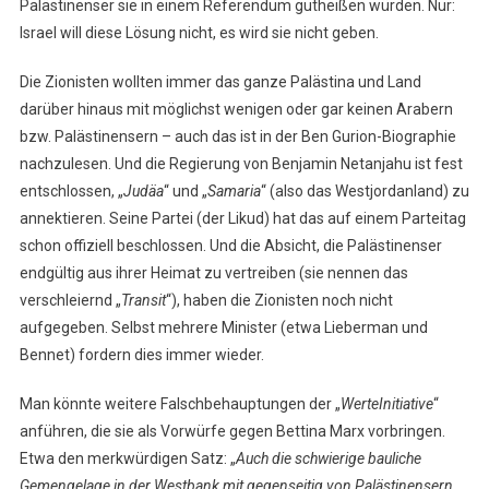
Palästinenser sie in einem Referendum gutheißen würden. Nur:
Israel will diese Lösung nicht, es wird sie nicht geben.
Die Zionisten wollten immer das ganze Palästina und Land
darüber hinaus mit möglichst wenigen oder gar keinen Arabern
bzw. Palästinensern – auch das ist in der Ben Gurion-Biographie
nachzulesen. Und die Regierung von Benjamin Netanjahu ist fest
entschlossen, „
Judäa
“ und „
Samaria
“ (also das Westjordanland) zu
annektieren. Seine Partei (der Likud) hat das auf einem Parteitag
schon offiziell beschlossen. Und die Absicht, die Palästinenser
endgültig aus ihrer Heimat zu vertreiben (sie nennen das
verschleiernd „
Transit
“), haben die Zionisten noch nicht
aufgegeben. Selbst mehrere Minister (etwa Lieberman und
Bennet) fordern dies immer wieder.
Man könnte weitere Falschbehauptungen der „
WerteInitiative
“
anführen, die sie als Vorwürfe gegen Bettina Marx vorbringen.
Etwa den merkwürdigen Satz: „
Auch die schwierige bauliche
Gemengelage in der Westbank mit gegenseitig von Palästinensern