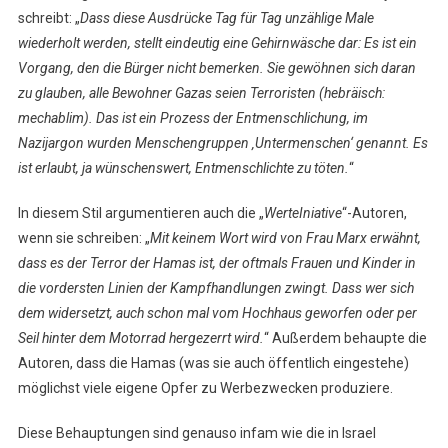
schreibt: „
Dass diese Ausdrücke Tag für Tag unzählige Male
wiederholt werden, stellt eindeutig eine Gehirnwäsche dar: Es ist ein
Vorgang, den die Bürger nicht bemerken. Sie gewöhnen sich daran
zu glauben, alle Bewohner Gazas seien Terroristen (hebräisch:
mechablim). Das ist ein Prozess der Entmenschlichung, im
Nazijargon wurden Menschengruppen ‚Untermenschen‘ genannt. Es
ist erlaubt, ja wünschenswert, Entmenschlichte zu töten.
“
In diesem Stil argumentieren auch die „
WerteIniative
“-Autoren,
wenn sie schreiben: „
Mit keinem Wort wird von Frau Marx erwähnt,
dass es der Terror der Hamas ist, der oftmals Frauen und Kinder in
die vordersten Linien der Kampfhandlungen zwingt. Dass wer sich
dem widersetzt, auch schon mal vom Hochhaus geworfen oder per
Seil hinter dem Motorrad hergezerrt wird.
“ Außerdem behaupte die
Autoren, dass die Hamas (was sie auch öffentlich eingestehe)
möglichst viele eigene Opfer zu Werbezwecken produziere.
Diese Behauptungen sind genauso infam wie die in Israel