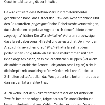
Geschichtsklitterung dieser Initiative.
Da wird kritisiert, dass Bettina Marx in ihrem Kommentar
geschrieben habe, dass Israel sich 1967 das Westjordanland und
den Gazastreifen „
angeeignet
“ habe. Dabei werde verschwiegen,
dass Jordanien respektive Ägypten sich diese Gebiete zuvor
„
angeeignet
“ hätten. Die „
WerteInitiative
“-Autoren verschweigen,
dass Israel dabei sogar Hilfestellung geleistet hat. Denn vor dem
Arabisch-Israelischen Krieg 1948/49 hatte Israel mit dem
jordanischen König Abdallah ein Geheimabkommen mit dem
Inhalt abgeschlossen, dass die jordanischen Truppen (vor allem
die stärkste arabische Armee – die jordanische Legion) nicht in
die Kämpfe mit Israel eingreifen würden. Als Lohn für dieses
Stillhalten sollte Abdallah das Westjordanland bekommen, das er
dann in der Tat annektiert hat.
Auch wenn über den Völkerrechtscharakter dieser Annexion
Zweifel bestehen mögen, folgte daraus für Israel überhaupt
keine Legimitation, dieses Gebiet für sich zu erobern. Dass der