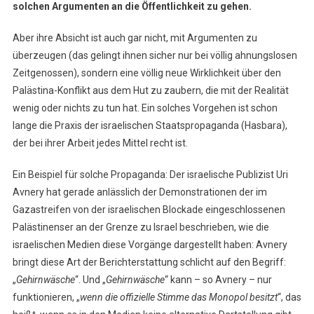
solchen Argumenten an die Öffentlichkeit zu gehen.
Aber ihre Absicht ist auch gar nicht, mit Argumenten zu
überzeugen (das gelingt ihnen sicher nur bei völlig ahnungslosen
Zeitgenossen), sondern eine völlig neue Wirklichkeit über den
Palästina-Konflikt aus dem Hut zu zaubern, die mit der Realität
wenig oder nichts zu tun hat. Ein solches Vorgehen ist schon
lange die Praxis der israelischen Staatspropaganda (Hasbara),
der bei ihrer Arbeit jedes Mittel recht ist.
Ein Beispiel für solche Propaganda: Der israelische Publizist Uri
Avnery hat gerade anlässlich der Demonstrationen der im
Gazastreifen von der israelischen Blockade eingeschlossenen
Palästinenser an der Grenze zu Israel beschrieben, wie die
israelischen Medien diese Vorgänge dargestellt haben: Avnery
bringt diese Art der Berichterstattung schlicht auf den Begriff:
„
Gehirnwäsche
“. Und „
Gehirnwäsche
“ kann – so Avnery – nur
funktionieren, „
wenn die offizielle Stimme das Monopol besitzt
“, das