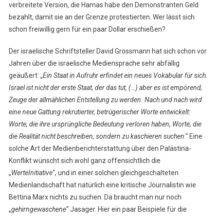
verbreitete Version, die Hamas habe den Demonstranten Geld
bezahlt, damit sie an der Grenze protestierten. Wer lässt sich
schon freiwillig gern für ein paar Dollar erschießen?
Der israelische Schriftsteller David Grossmann hat sich schon vor
Jahren über die israelische Mediensprache sehr abfällig
geäußert: „
Ein Staat in Aufruhr erfindet ein neues Vokabular für sich.
Israel ist nicht der erste Staat, der das tut, (…) aber es ist empörend,
Zeuge der allmählichen Entstellung zu werden. Nach und nach wird
eine neue Gattung rekrutierter, betrügerischer Worte entwickelt:
Worte, die ihre ursprüngliche Bedeutung verloren haben, Worte, die
die Realität nicht beschreiben, sondern zu kaschieren suchen
.“ Eine
solche Art der Medienberichterstattung über den Palästina-
Konflikt wünscht sich wohl ganz offensichtlich die
„
WerteInitiative
“, und in einer solchen gleichgeschalteten
Medienlandschaft hat natürlich eine kritische Journalistin wie
Bettina Marx nichts zu suchen. Da braucht man nur noch
„
gehirngewaschene
“ Jasager. Hier ein paar Beispiele für die