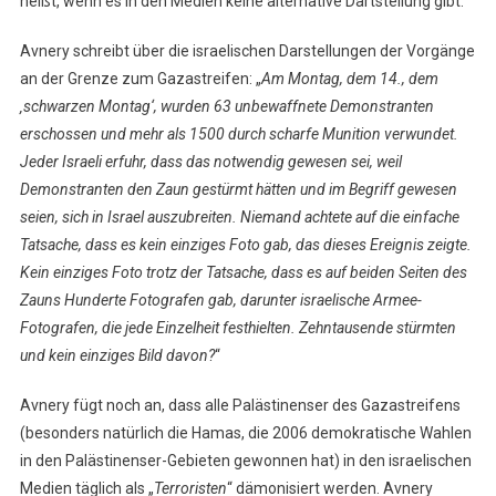
heißt, wenn es in den Medien keine alternative Dartstellung gibt.
Avnery schreibt über die israelischen Darstellungen der Vorgänge
an der Grenze zum Gazastreifen: „
Am Montag, dem 14., dem
‚schwarzen Montag‘, wurden 63 unbewaffnete Demonstranten
erschossen und mehr als 1500 durch scharfe Munition verwundet.
Jeder Israeli erfuhr, dass das notwendig gewesen sei, weil
Demonstranten den Zaun gestürmt hätten und im Begriff gewesen
seien, sich in Israel auszubreiten. Niemand achtete auf die einfache
Tatsache, dass es kein einziges Foto gab, das dieses Ereignis zeigte.
Kein einziges Foto trotz der Tatsache, dass es auf beiden Seiten des
Zauns Hunderte Fotografen gab, darunter israelische Armee-
Fotografen, die jede Einzelheit festhielten. Zehntausende stürmten
und kein einziges Bild davon?
“
Avnery fügt noch an, dass alle Palästinenser des Gazastreifens
(besonders natürlich die Hamas, die 2006 demokratische Wahlen
in den Palästinenser-Gebieten gewonnen hat) in den israelischen
Medien täglich als „
Terroristen
“ dämonisiert werden. Avnery