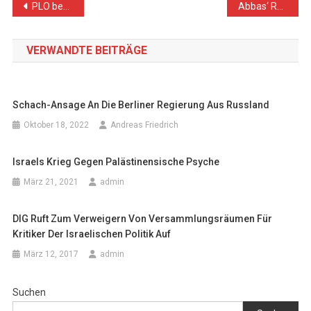
Beitragsnavigation
PLO begrüßt UN-Liste der in völkerrechtswidrigen Siedlungen tätigen Unternehmen
Abbas‘ Rede vor der UNO und der Zusammenbruch der palästinensischen Politik
VERWANDTE BEITRÄGE
Schach-Ansage An Die Berliner Regierung Aus Russland
Oktober 18, 2022
Andreas Friedrich
Israels Krieg Gegen Palästinensische Psyche
März 21, 2021
admin
DIG Ruft Zum Verweigern Von Versammlungsräumen Für
Kritiker Der Israelischen Politik Auf
März 12, 2017
admin
Suchen