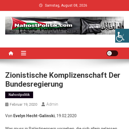
Skip
Samstag, August 08, 2026
to
content
Zionistische Komplizenschaft Der
Bundesregierung
Nahostpolitik
Admin
Februar 19, 2020
Von
Evelyn Hecht-Galinski
, 19.02.2020
Was muss in Palästinensern vorgehen, die sich allein gelassen