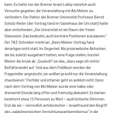
kann. Es hatte von der Bremer Israel-Lobby natürlich auch
Versuche gegeben, die Veranstaltung mit Abi Melzer zu
verhindern. Der Rektor der Bremer Universität Professor Bernd
Scholz-Reiter (der Vortrag fand im Gästehaus der Uni statt) hatte
aber entschieden: „Die Universität ist ein Raum der freien
Diskussion. Das bedeutet, auch konträre Positionen zuzulassen.“
Der TAZ-Schreiber merkt an: „Beim Melzer-Vortrag fand
derartiges nicht statt. Im Gegenteil: Als proisraelische Aktivisten,
die bis zuletzt ausgeharrt hatten, eine Frage stellen, bürstet
Melzer die brüsk ab: ‚Quatsch!‘ sei das, ‚dazu sage ich nichts.‘
Beifall brandet auf. Und aus dem Publikum werden die
Fragesteller angezischt, sie wollten ja wohl nur die Veranstaltung
chaotisieren.“ Perfider und infamer geht es wirklich nicht. Denn
nach dem Vortrag von Abi Melzer wurde eine halbe oder
dreiviertel Stunde lang offen und freimütig diskutiert. Es kamen
bestimmt etwa 15 Personen zu Wort – auch kritische Stimmen.
Erst als ein – vermutlich antideutscher – Israelfreund den Begriff
des „palästinensischen Vernichtungsantisemitismus“ in die