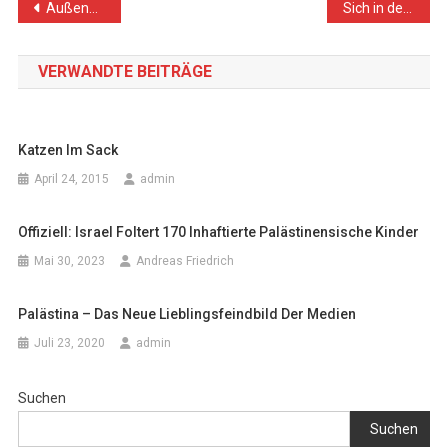
Beitragsnavigation
Außenministerium fordert feste und klare Position zur Siedlungspolitik Israels
Sich in der Mitte der Gesellschaft mit Geschichte auseinandersetzen
VERWANDTE BEITRÄGE
Katzen Im Sack
April 24, 2015
admin
Offiziell: Israel Foltert 170 Inhaftierte Palästinensische Kinder
Mai 30, 2023
Andreas Friedrich
Palästina – Das Neue Lieblingsfeindbild Der Medien
Juli 23, 2020
admin
Suchen
Suchen