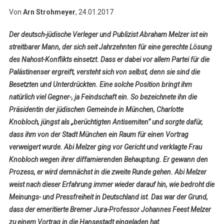
Von
Arn Strohmeyer
, 24.01.2017
Der deutsch-jüdische Verleger und Publizist Abraham Melzer ist ein
streitbarer Mann, der sich seit Jahrzehnten für eine gerechte Lösung
des Nahost-Konflikts einsetzt. Dass er dabei vor allem Partei für die
Palästinenser ergreift, versteht sich von selbst, denn sie sind die
Besetzten und Unterdrückten. Eine solche Position bringt ihm
natürlich viel Gegner-, ja Feindschaft ein. So bezeichnete ihn die
Präsidentin der jüdischen Gemeinde in München, Charlotte
Knobloch, jüngst als „berüchtigten Antisemiten“ und sorgte dafür,
dass ihm von der Stadt München ein Raum für einen Vortrag
verweigert wurde. Abi Melzer ging vor Gericht und verklagte Frau
Knobloch wegen ihrer diffamierenden Behauptung. Er gewann den
Prozess, er wird demnächst in die zweite Runde gehen. Abi Melzer
weist nach dieser Erfahrung immer wieder darauf hin, wie bedroht die
Meinungs- und Pressfreiheit in Deutschland ist. Das war der Grund,
dass der emeritierte Bremer Jura-Professor Johannes Feest Melzer
zu einem Vortrag in die Hansestadt eingeladen hat.