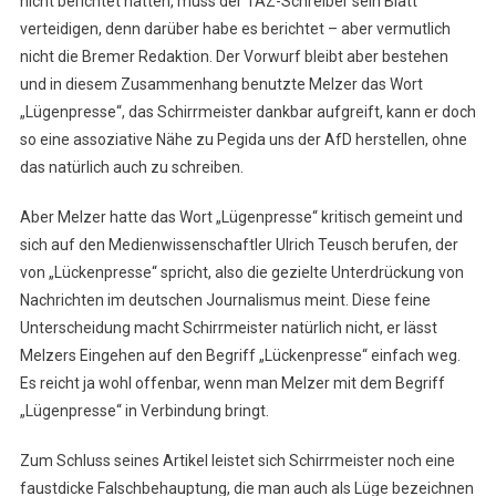
nicht berichtet hätten, muss der TAZ-Schreiber sein Blatt
verteidigen, denn darüber habe es berichtet – aber vermutlich
nicht die Bremer Redaktion. Der Vorwurf bleibt aber bestehen
und in diesem Zusammenhang benutzte Melzer das Wort
„Lügenpresse“, das Schirrmeister dankbar aufgreift, kann er doch
so eine assoziative Nähe zu Pegida uns der AfD herstellen, ohne
das natürlich auch zu schreiben.
Aber Melzer hatte das Wort „Lügenpresse“ kritisch gemeint und
sich auf den Medienwissenschaftler Ulrich Teusch berufen, der
von „Lückenpresse“ spricht, also die gezielte Unterdrückung von
Nachrichten im deutschen Journalismus meint. Diese feine
Unterscheidung macht Schirrmeister natürlich nicht, er lässt
Melzers Eingehen auf den Begriff „Lückenpresse“ einfach weg.
Es reicht ja wohl offenbar, wenn man Melzer mit dem Begriff
„Lügenpresse“ in Verbindung bringt.
Zum Schluss seines Artikel leistet sich Schirrmeister noch eine
faustdicke Falschbehauptung, die man auch als Lüge bezeichnen