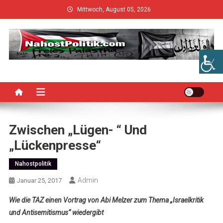
Skip
Mittwoch, August 05, 2026
to
content
Zwischen „Lügen- “ Und
„Lückenpresse“
Nahostpolitik
Admin
Januar 25, 2017
Wie die TAZ einen Vortrag von Abi Melzer zum Thema „Israelkritik
und Antisemitismus“ wiedergibt