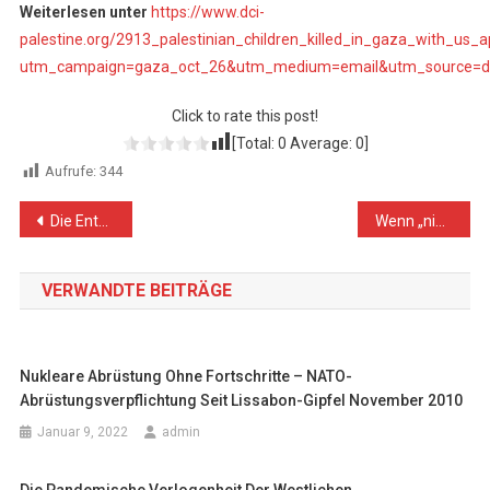
Weiterlesen unter
https://www.dci-
palestine.org/2913_palestinian_children_killed_in_gaza_with_us_a
utm_campaign=gaza_oct_26&utm_medium=email&utm_source=dci
Click to rate this post!
[Total:
0
Average:
0
]
Aufrufe:
344
Beitragsnavigation
Die Entstehung der Hamas
Wenn „nie wieder“ zum Kriegsruf wird
VERWANDTE BEITRÄGE
Nukleare Abrüstung Ohne Fortschritte – NATO-
Abrüstungsverpflichtung Seit Lissabon-Gipfel November 2010
Januar 9, 2022
admin