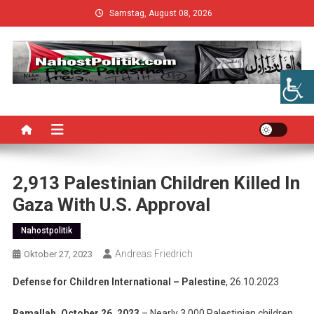
Skip
Samstag, August 08, 2026
to
content
2,913 Palestinian Children Killed In
Gaza With U.S. Approval
Nahostpolitik
Andreas Friedrich
Oktober 27, 2023
Defense for Children International – Palestine
, 26.10.2023
Ramallah, October 26, 2023
– Nearly 3,000 Palestinian children