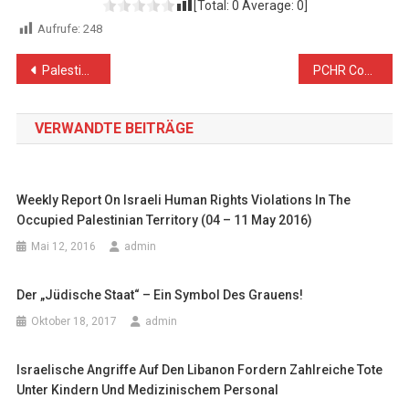
[Total:
0
Average:
0
]
Aufrufe:
248
Beitragsnavigation
Palestine Update Nr. 80 vom 20. Oktober 2017: Trotz erdrückender Unterstützung durch UNGA bleibt Israel bei seinen Verstößen
PCHR Condemns Attempted Assassination of Chief of Internal Security Services in Gaza
VERWANDTE BEITRÄGE
Weekly Report On Israeli Human Rights Violations In The
Occupied Palestinian Territory (04 – 11 May 2016)
Mai 12, 2016
admin
Der „Jüdische Staat“ – Ein Symbol Des Grauens!
Oktober 18, 2017
admin
Israelische Angriffe Auf Den Libanon Fordern Zahlreiche Tote
Unter Kindern Und Medizinischem Personal