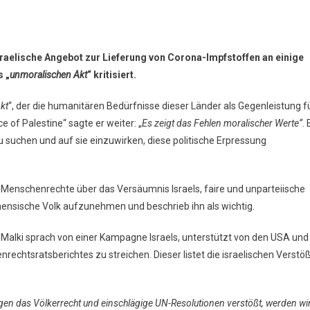
sraelische Angebot zur Lieferung von Corona-Impfstoffen an einige
s „
unmoralischen Akt
“ kritisiert.
kt
“, der die humanitären Bedürfnisse dieser Länder als Gegenleistung f
 of Palestine“ sagte er weiter: „
Es zeigt das Fehlen moralischer Werte“
. 
suchen und auf sie einzuwirken, diese politische Erpressung
 Menschenrechte über das Versäumnis Israels, faire und unparteiische
inensische Volk aufzunehmen und beschrieb ihn als wichtig.
g. Malki sprach von einer Kampagne Israels, unterstützt von den USA und
echtsratsberichtes zu streichen. Dieser listet die israelischen Verstö
gen das Völkerrecht und einschlägige UN-Resolutionen verstößt, werden wi