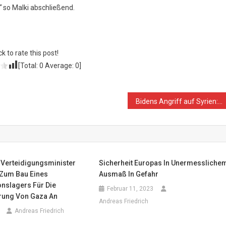
“
so Malki abschließend.
ck to rate this post!
[Total:
0
Average:
0
]
Bidens Angriff auf Syrien: ein tatsächlich anklagbares Verbrechen
 Verteidigungsminister
Sicherheit Europas In Unermessliche
 Zum Bau Eines
Ausmaß In Gefahr
onslagers Für Die
Februar 11, 2023
erung Von Gaza An
Andreas Friedrich
Andreas Friedrich