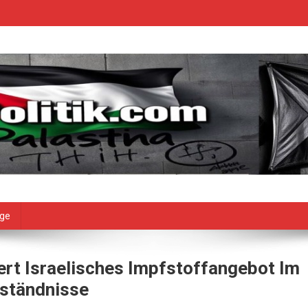
age
iert Israelisches Impfstoffangebot Im
eständnisse