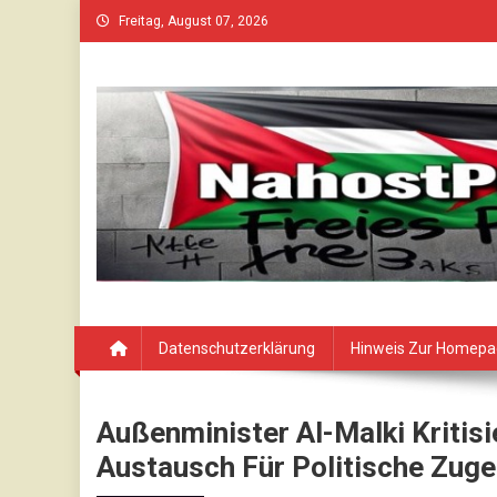
Skip
Freitag, August 07, 2026
to
content
Datenschutzerklärung
Hinweis Zur Homep
Außenminister Al-Malki Kritis
Austausch Für Politische Zug