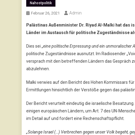
Nahostpolitik
Admin
Februar 26, 2021
Palästinas Außenminister Dr. Riyad Al-Malki hat das i
Länder im Austausch für politische Zugeständnisse al
Dies sei „
eine politische Erpressung und ein unmoralischer A
politische Zugeständnisse ausnutzt. Im Radiosender „Voice
versprach mit den betreffenden Ländern das Gespräch zu 
abzulehnen.
Malki verwies auf den Bericht des Hohen Kommissars für
Ermittlungen hinsichtlich der Verstöße gegen das paläst
Der Bericht verurteilt eindeutig die israelische Besatzun
einigen europäischen Ländern, um Art. 7 des UN-Menschenr
im Detail auf und fordert eine Rechenschaftspflicht.
„Solange Israel (…) Verbrechen gegen unser Volk begeht, ge