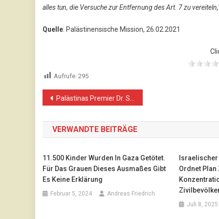
alles tun, die Versuche zur Entfernung des Art. 7 zu vereiteln,
Quelle
: Palästinensische Mission, 26.02.2021
Cli
Aufrufe:
295
Beitragsnavigation
Palästinas Premier Dr. Shtayyeh: „Während wir uns für den Frieden einsetzen, zerstört Israel ihn“
VERWANDTE BEITRÄGE
11.500 Kinder Wurden In Gaza Getötet.
Israelischer
Für Das Grauen Dieses Ausmaßes Gibt
Ordnet Plan
Es Keine Erklärung
Konzentrati
Zivilbevölk
Februar 5, 2024
Andreas Friedrich
Juli 8, 2025