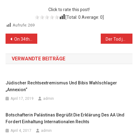
Click to rate this post!
[Total:
0
Average:
0
]
Aufrufe:
269
Beitragsnavigation
On 34th Friday of the Great March of Return and Breaking Siege, Israeli Forces Wound 54 Civilians, including 11 Children, 1 Woman, and 4 Paramedics
Der Tod jeder Demokratie
VERWANDTE BEITRÄGE
Jüdischer Rechtsextremismus Und Bibis Wahlschlager
„Annexion“
April 17, 2019
admin
Botschafterin Palästinas Begrüßt Die Erklärung Des AA Und
Fordert Einhaltung Internationalen Rechts
April 4, 2017
admin