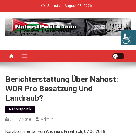
Skip
Samstag, August 08, 2026
to
content
Berichterstattung Über Nahost:
WDR Pro Besatzung Und
Landraub?
Nahostpolitik
Admin
Juni 7, 2018
Kurzkommentar von
Andreas Friedrich
, 07.06.2018