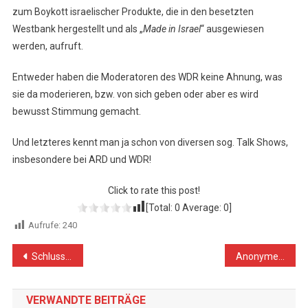
zum Boykott israelischer Produkte, die in den besetzten
Westbank hergestellt und als „
Made in Israel
“ ausgewiesen
werden, aufruft.
Entweder haben die Moderatoren des WDR keine Ahnung, was
sie da moderieren, bzw. von sich geben oder aber es wird
bewusst Stimmung gemacht.
Und letzteres kennt man ja schon von diversen sog. Talk Shows,
insbesondere bei ARD und WDR!
Click to rate this post!
[Total:
0
Average:
0
]
Aufrufe:
240
Beitragsnavigation
Schluss mit der deutschen Scheinheiligkeit und Doppelmoral!
Anonyme Scharfschützen und ein Todesurteil
VERWANDTE BEITRÄGE