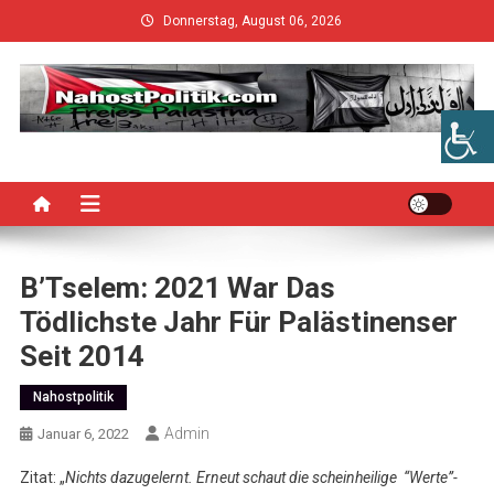
Skip
Donnerstag, August 06, 2026
to
content
B’Tselem: 2021 War Das
Tödlichste Jahr Für Palästinenser
Seit 2014
Nahostpolitik
Admin
Januar 6, 2022
Zitat: „
Nichts dazugelernt. Erneut schaut die scheinheilige “Werte”-