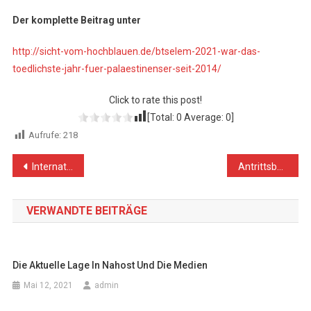
Der komplette Beitrag unter
http://sicht-vom-hochblauen.de/btselem-2021-war-das-
toedlichste-jahr-fuer-palaestinenser-seit-2014/
Click to rate this post!
[Total:
0
Average:
0
]
Aufrufe:
218
Beitragsnavigation
Internationale Spannungen eskalieren
Antrittsbesuch der neuen deutschen Außenministerin in Washington: Schamlos unwürdig
VERWANDTE BEITRÄGE
Die Aktuelle Lage In Nahost Und Die Medien
Mai 12, 2021
admin