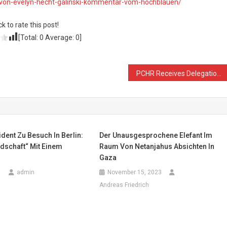
-von-evelyn-hecht-galinski-kommentar-vom-hochblauen/
ck to rate this post!
[Total:
0
Average:
0
]
PCHR Receives Delegation of UN High Commissioner Office for Palestine
ident Zu Besuch In Berlin:
Der Unausgesprochene Elefant Im
dschaft“ Mit Einem
Raum Von Netanjahus Absichten In
?
Gaza
1
admin
November 15, 2023
Andreas Friedrich