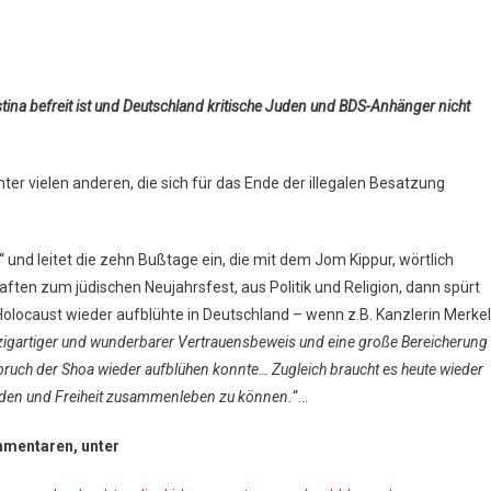
tina befreit ist und Deutschland kritische Juden und BDS-Anhänger nicht
er vielen anderen, die sich für das Ende der illegalen Besatzung
“ und leitet die zehn Bußtage ein, die mit dem Jom Kippur, wörtlich
aften zum jüdischen Neujahrsfest, aus Politik und Religion, dann spürt
 Holocaust wieder aufblühte in Deutschland – wenn z.B. Kanzlerin Merkel
inzigartiger und wunderbarer Vertrauensbeweis und eine große Bereicherung
sbruch der Shoa wieder aufblühen konnte… Zugleich braucht es heute wieder
ieden und Freiheit zusammenleben zu können.
“…
mmentaren, unter