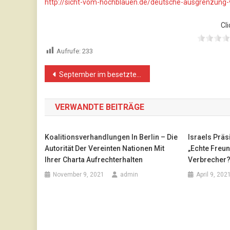
http://sicht-vom-hochblauen.de/deutsche-ausgrenzung
Cli
Aufrufe:
233
Beitragsnavigation
September im besetzten Palästina
VERWANDTE BEITRÄGE
Koalitionsverhandlungen In Berlin – Die
Israels Präs
Autorität Der Vereinten Nationen Mit
„Echte Freun
Ihrer Charta Aufrechterhalten
Verbrecher
November 9, 2021
admin
April 9, 202