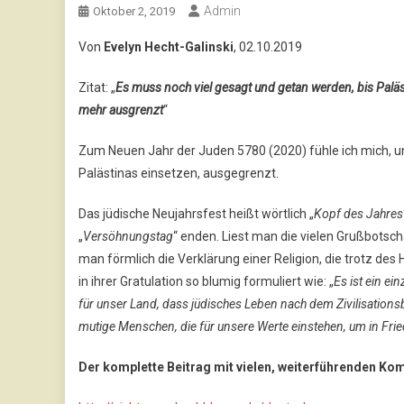
Admin
Oktober 2, 2019
Von
Evelyn Hecht-Galinski
, 02.10.2019
Zitat: „
Es muss noch viel gesagt und getan werden, bis Paläs
mehr ausgrenzt
“
Zum Neuen Jahr der Juden 5780 (2020) fühle ich mich, unt
Palästinas einsetzen, ausgegrenzt.
Das jüdische Neujahrsfest heißt wörtlich „
Kopf des Jahres
„
Versöhnungstag
“ enden. Liest man die vielen Grußbotsch
man förmlich die Verklärung einer Religion, die trotz des
in ihrer Gratulation so blumig formuliert wie: „
Es ist ein e
für unser Land, dass jüdisches Leben nach dem Zivilisation
mutige Menschen, die für unsere Werte einstehen, um in Fr
Der komplette Beitrag mit vielen, weiterführenden Ko