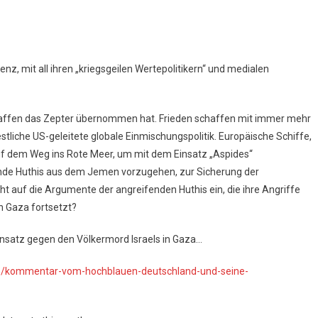
z, mit all ihren „kriegsgeilen Wertepolitikern“ und medialen
r Waffen das Zepter übernommen hat. Frieden schaffen mit immer mehr
stliche US-geleitete globale Einmischungspolitik. Europäische Schiffe,
auf dem Weg ins Rote Meer, um mit dem Einsatz „Aspides“
ende Huthis aus dem Jemen vorzugehen, zur Sicherung der
 auf die Argumente der angreifenden Huthis ein, die ihre Angriffe
in Gaza fortsetzt?
insatz gegen den Völkermord Israels in Gaza…
de/kommentar-vom-hochblauen-deutschland-und-seine-