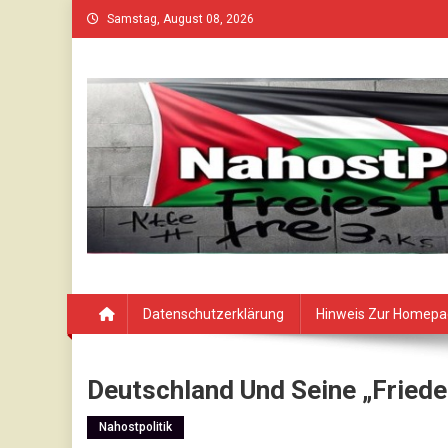
Skip
Samstag, August 08, 2026
to
content
Datenschutzerklärung
Hinweis Zur Homep
Deutschland Und Seine „Friede
Nahostpolitik