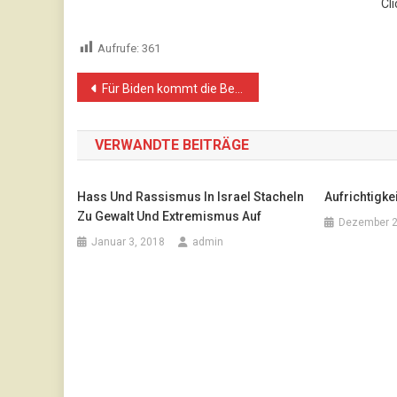
Cli
Aufrufe:
361
Beitragsnavigation
Für Biden kommt die Beendigung des israelischen Massenmordes in Gaza nicht in Frage
VERWANDTE BEITRÄGE
Hass Und Rassismus In Israel Stacheln
Aufrichtigke
Zu Gewalt Und Extremismus Auf
Dezember 2
Januar 3, 2018
admin