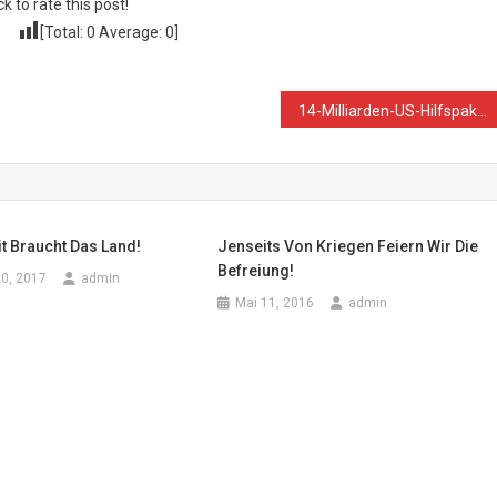
ck to rate this post!
[Total:
0
Average:
0
]
14-Milliarden-US-Hilfspaket für Israel zur Vorbereitung auf einen „Mehrfrontenkrieg“ nicht nur gegen Gaza
it Braucht Das Land!
Jenseits Von Kriegen Feiern Wir Die
Befreiung!
0, 2017
admin
Mai 11, 2016
admin