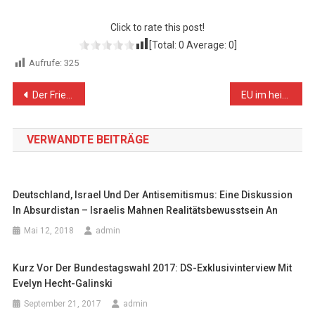
Click to rate this post!
[Total:
0
Average:
0
]
Aufrufe:
325
Beitragsnavigation
Der Friedensplan des US-Präsidenten: Verfehlte Nahost-Politik der USA bis zum Extrem brutalisiert
EU im heimtückischen US-Netzwerk im Nahen/Mittleren Osten verstrickt
VERWANDTE BEITRÄGE
Deutschland, Israel Und Der Antisemitismus: Eine Diskussion
In Absurdistan – Israelis Mahnen Realitätsbewusstsein An
Mai 12, 2018
admin
Kurz Vor Der Bundestagswahl 2017: DS-Exklusivinterview Mit
Evelyn Hecht-Galinski
September 21, 2017
admin