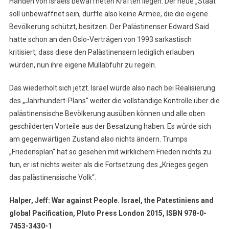
Händen von Israels bewaffneten Kräften liegen. Der neue „Staat“
soll unbewaffnet sein, dürfte also keine Armee, die die eigene
Bevölkerung schützt, besitzen. Der Palästinenser Edward Said
hatte schon an den Oslo-Verträgen von 1993 sarkastisch
kritisiert, dass diese den Palästinensern lediglich erlauben
würden, nun ihre eigene Müllabfuhr zu regeln.
Das wiederholt sich jetzt. Israel würde also nach bei Realisierung
des „Jahrhundert-Plans“ weiter die vollständige Kontrolle über die
palästinensische Bevölkerung ausüben können und alle oben
geschilderten Vorteile aus der Besatzung haben. Es würde sich
am gegenwärtigen Zustand also nichts ändern. Trumps
„Friedensplan“ hat so gesehen mit wirklichem Frieden nichts zu
tun, er ist nichts weiter als die Fortsetzung des „Krieges gegen
das palästinensische Volk“.
Halper, Jeff: War against People. Israel, the Patestiniens and
global Pacification, Pluto Press London 2015, ISBN 978-0-
7453-3430-1