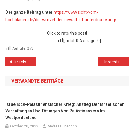
Der ganze Beitrag unter
https://www.sicht-vom-
hochblauen.de/die-wurzel-der-gewalt-ist-unterdrueckung/
Click to rate this post!
[Total:
0
Average:
0
]
Aufrufe:
273
Beitragsnavigation
Israels Einsatz von Wasser als Waffe gegen Palästina ist nicht nur ein strategischer Schachzug, sondern ein Verbrechen gegen die Menschlichkeit
Unrecht in Palästina explodiert
VERWANDTE BEITRÄGE
Israelisch-Palästinensischer Krieg: Anstieg Der Israelischen
Verhaftungen Und Tötungen Von Palästinensern Im
Westjordanland
Oktober 20, 2023
Andreas Friedrich