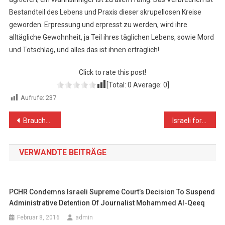
Bestandteil des Lebens und Praxis dieser skrupellosen Kreise
geworden. Erpressung und erpresst zu werden, wird ihre
alltägliche Gewohnheit, ja Teil ihres täglichen Lebens, sowie Mord
und Totschlag, und alles das ist ihnen erträglich!
Click to rate this post!
[Total:
0
Average:
0
]
Aufrufe:
237
Beitragsnavigation
Brauchen wir die öffentlich rechtlichen Rundfunkanstalten noch?
Israeli forces shoot, kill 15-year-old Palestinian boy near Nablus
VERWANDTE BEITRÄGE
PCHR Condemns Israeli Supreme Court’s Decision To Suspend
Administrative Detention Of Journalist Mohammed Al-Qeeq
Februar 8, 2016
admin