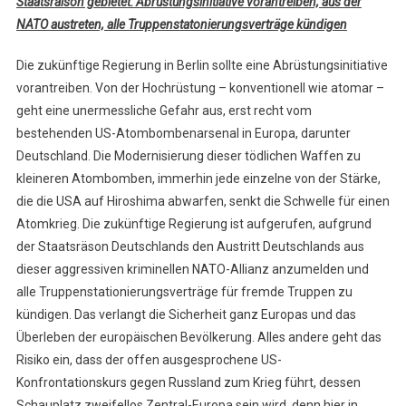
Staatsraison gebietet: Abrüstungsinitiative vorantreiben, aus der
NATO austreten, alle Truppenstatonierungsverträge kündigen
Die zukünftige Regierung in Berlin sollte eine Abrüstungsinitiative
vorantreiben. Von der Hochrüstung – konventionell wie atomar –
geht eine unermessliche Gefahr aus, erst recht vom
bestehenden US-Atombombenarsenal in Europa, darunter
Deutschland. Die Modernisierung dieser tödlichen Waffen zu
kleineren Atombomben, immerhin jede einzelne von der Stärke,
die die USA auf Hiroshima abwarfen, senkt die Schwelle für einen
Atomkrieg. Die zukünftige Regierung ist aufgerufen, aufgrund
der Staatsräson Deutschlands den Austritt Deutschlands aus
dieser aggressiven kriminellen NATO-Allianz anzumelden und
alle Truppenstationierungsverträge für fremde Truppen zu
kündigen. Das verlangt die Sicherheit ganz Europas und das
Überleben der europäischen Bevölkerung. Alles andere geht das
Risiko ein, dass der offen ausgesprochene US-
Konfrontationskurs gegen Russland zum Krieg führt, dessen
Schauplatz zweifellos Zentral-Europa sein wird, denn hier in