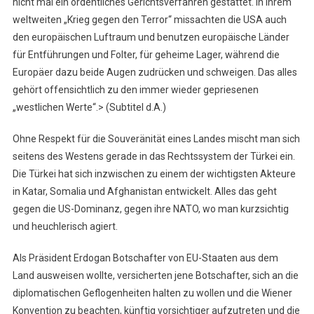
nicht mal ein ordentliches Gerichtsverfahren gestattet. In ihrem
weltweiten „Krieg gegen den Terror“ missachten die USA auch
den europäischen Luftraum und benutzen europäische Länder
für Entführungen und Folter, für geheime Lager, während die
Europäer dazu beide Augen zudrücken und schweigen. Das alles
gehört offensichtlich zu den immer wieder gepriesenen
„westlichen Werte“.> (Subtitel d.A.)
Ohne Respekt für die Souveränität eines Landes mischt man sich
seitens des Westens gerade in das Rechtssystem der Türkei ein.
Die Türkei hat sich inzwischen zu einem der wichtigsten Akteure
in Katar, Somalia und Afghanistan entwickelt. Alles das geht
gegen die US-Dominanz, gegen ihre NATO, wo man kurzsichtig
und heuchlerisch agiert.
Als Präsident Erdogan Botschafter von EU-Staaten aus dem
Land ausweisen wollte, versicherten jene Botschafter, sich an die
diplomatischen Geflogenheiten halten zu wollen und die Wiener
Konvention zu beachten, künftig vorsichtiger aufzutreten und die