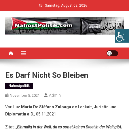
Skip
Samstag, August 08, 2026
to
content
Es Darf Nicht So Bleiben
Nahostpolitik
Admin
November 5, 2021
Von
Luz María De Stéfano Zuloaga de Lenkait, Juristin und
Diplomatin a.D.
, 05.11.2021
Zitat: „
Einmalig in der Welt, da es sonst keinen Staat in der Welt gibt,