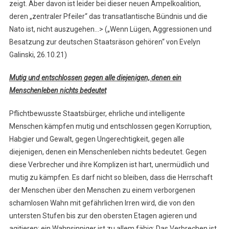
zeigt. Aber davon ist leider bei dieser neuen Ampelkoalition,
deren „zentraler Pfeiler“ das transatlantische Bündnis und die
Nato ist, nicht auszugehen…> („Wenn Lügen, Aggressionen und
Besatzung zur deutschen Staatsräson gehören“ von Evelyn
Galinski, 26.10.21)
Mutig und entschlossen gegen alle diejenigen, denen ein
Menschenleben nichts bedeutet
Pflichtbewusste Staatsbürger, ehrliche und intelligente
Menschen kämpfen mutig und entschlossen gegen Korruption,
Habgier und Gewalt, gegen Ungerechtigkeit, gegen alle
diejenigen, denen ein Menschenleben nichts bedeutet. Gegen
diese Verbrecher und ihre Komplizen ist hart, unermüdlich und
mutig zu kämpfen. Es darf nicht so bleiben, dass die Herrschaft
der Menschen über den Menschen zu einem verborgenen
schamlosen Wahn mit gefährlichen Irren wird, die von den
untersten Stufen bis zur den obersten Etagen agieren und
agitieren; ein Wahnsinniger ist zu allem fähig: Das Verbrechen ist