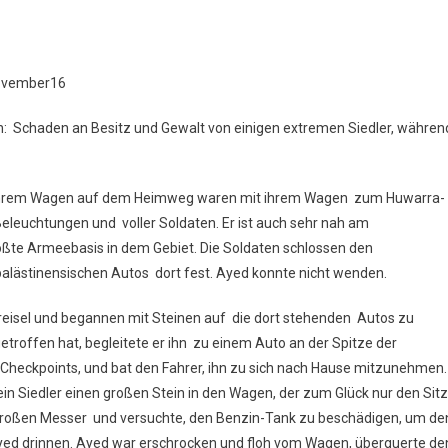
ovember16
ffen: Schaden an Besitz und Gewalt von einigen extremen Siedler, währen
t ihrem Wagen auf dem Heimweg waren mit ihrem Wagen zum Huwarra-
 Beleuchtungen und voller Soldaten. Er ist auch sehr nah am
ößte Armeebasis in dem Gebiet. Die Soldaten schlossen den
 palästinensischen Autos dort fest. Ayed konnte nicht wenden.
reisel und begannen mit Steinen auf die dort stehenden Autos zu
roffen hat, begleitete er ihn zu einem Auto an der Spitze der
Checkpoints, und bat den Fahrer, ihn zu sich nach Hause mitzunehmen.
n Siedler einen großen Stein in den Wagen, der zum Glück nur den Sitz
 großen Messer und versuchte, den Benzin-Tank zu beschädigen, um de
ed drinnen. Ayed war erschrocken und floh vom Wagen, überquerte de