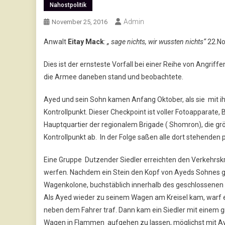
Nahostpolitik
Admin
November 25, 2016
Anwalt
Eitay Mack
:
„ sage nichts, wir wussten nichts“
22.N
Dies ist der ernsteste Vorfall bei einer Reihe von Angri
die Armee daneben stand und beobachtete.
Ayed und sein Sohn kamen Anfang Oktober, als sie mi
Kontrollpunkt. Dieser Checkpoint ist voller Fotoapparate,
Hauptquartier der regionalem Brigade ( Shomron), die gr
Kontrollpunkt ab. In der Folge saßen alle dort stehenden
Eine Gruppe Dutzender Siedler erreichten den Verkehrsk
werfen. Nachdem ein Stein den Kopf von Ayeds Sohnes get
Wagenkolone, buchstäblich innerhalb des geschlossenen 
Als Ayed wieder zu seinem Wagen am Kreisel kam, warf ei
neben dem Fahrer traf. Dann kam ein Siedler mit einem
Wagen in Flammen aufgehen zu lassen, möglichst mit Ay