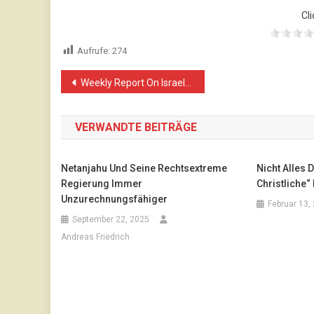
Cli
Aufrufe:
274
Beitragsnavigation
Weekly Report On Israeli Human Rights Violations in the Occupied Palestinian Territory (17 – 23/24 November 2016)
VERWANDTE BEITRÄGE
Netanjahu Und Seine Rechtsextreme
Nicht Alles 
Regierung Immer
Christliche“
Unzurechnungsfähiger
Februar 13,
September 22, 2025
Andreas Friedrich