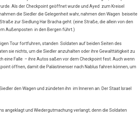
 wurde. Als der Checkpoint geöffnet wurde und Ayed zum Kreisel
 nahmen die Siedler die Gelegenheit wahr, nahmen den Wagen beiseite
traße zur Siedlung Har Bracha geht. (eine Straße, die allein von den
dem Außenposten in den Bergen führt.)
ätigen Tour fortfuhren, standen Soldaten auf beiden Seiten des
ten sie nichts, um die Siedler anzuhalten oder ihre Gewalttätigkeit zu
ich eine Falle – ihre Autos saßen vor dem Checkpoint fest. Auch wenn
ckpoint öffnen, damit die Palästinenser nach Nablus fahren können, um
Siedler den Wagen und zündeten ihn im Inneren an. Der Staat Israel
s angeklagt und Wiedergutmachung verlangt; denn die Soldaten