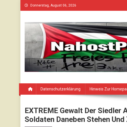
Skip
Donnerstag, August 06, 2026
to
content
Datenschutzerklärung
Hinweis Zur Homep
EXTREME Gewalt Der Siedler 
Soldaten Daneben Stehen Und