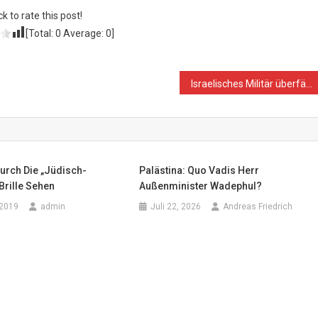
ck to rate this post!
[Total:
0
Average:
0
]
Israelisches Militär überfällt die Al-Quds-Universität – großer Bücher-Schaden
Durch Die „jüdisch-
Palästina: Quo Vadis Herr
 Brille Sehen
Außenminister Wadephul?
 2019
admin
Juli 22, 2026
Andreas Friedrich