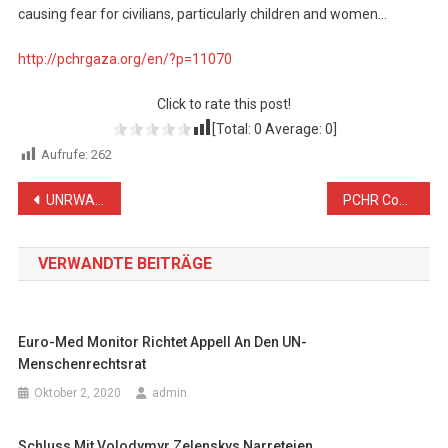
causing fear for civilians, particularly children and women…
http://pchrgaza.org/en/?p=11070
Click to rate this post!
[Total:
0
Average:
0
]
Aufrufe:
262
Beitragsnavigation
UNRWA: Gaza ist in ein großes Gefängnis verwandelt worden
PCHR Condemns Israeli Authorities’ Decision to Decrease Fishing Area to Three Nautical Miles
VERWANDTE BEITRÄGE
Euro-Med Monitor Richtet Appell An Den UN-
Menschenrechtsrat
Oktober 2, 2020
admin
Schluss Mit Volodymyr Zelenskys Narreteien