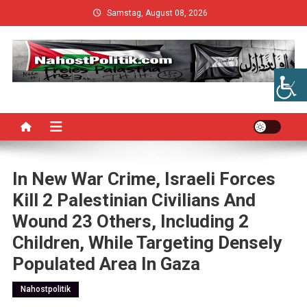
Skip
Samstag, August 08, 2026
to
content
In New War Crime, Israeli Forces
Kill 2 Palestinian Civilians And
Wound 23 Others, Including 2
Children, While Targeting Densely
Populated Area In Gaza
Nahostpolitik