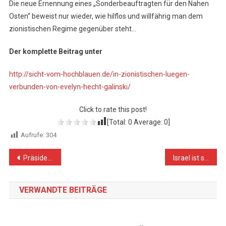
Die neue Ernennung eines „Sonderbeauftragten für den Nahen
Osten“ beweist nur wieder, wie hilflos und willfährig man dem
zionistischen Regime gegenüber steht…
Der komplette Beitrag unter
http://sicht-vom-hochblauen.de/in-zionistischen-luegen-
verbunden-von-evelyn-hecht-galinski/
Click to rate this post!
[Total:
0
Average:
0
]
Aufrufe:
304
Beitragsnavigation
Präsident Mahmoud Abbas: Keine Wahlen ohne Jerusalem
Israel ist schon lange ein Apartheidstaat. Es jetzt zuzugeben ist zu wenig, zu spät
VERWANDTE BEITRÄGE