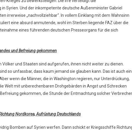
n-Krieges zu bewerkstelligen. Die Irre verteidigt die
 in Syrien. Und der inkompetente deutsche Außenminister Gabriel
ten irrerweise „nachvollziehbar“. In vollem Einklang mit dem Wahnsinn
liert eine absurd anmutende, wohl im Sterben liegende FAZ über die
Parteinahme eines führenden deutschen Presseorgans für die sich
standes und Befreiung gekommen
ten Völker und Staaten sind aufgerufen, ihnen nicht weiter zu dienen.
sind so unfassbar, dass kaum jemand sie glauben kann. Das ist auch ein
Aber wenn die Männer, die in Washington regieren, nur Unterdrückung,
, die Welt mit unberechenbaren Drohgebärden in Angst und Schrecken
er Befreiung gekommen, die Stunde der Entmachtung solcher Verbreche
 Richtung Nordkorea, Aufrüstung Deutschlands
drig Bomben auf Syrien werfen. Dann schickt er Kriegsschiffe Richtun