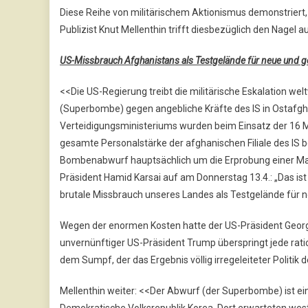
Diese Reihe von militärischem Aktionismus demonstriert, 
Publizist Knut Mellenthin trifft diesbezüglich den Nagel a
US-Missbrauch Afghanistans als Testgelände für neue und g
<<Die US-Regierung treibt die militärische Eskalation wel
(Superbombe) gegen angebliche Kräfte des IS in Ostafgha
Verteidigungsministeriums wurden beim Einsatz der 16 Mi
gesamte Personalstärke der afghanischen Filiale des IS 
Bombenabwurf hauptsächlich um die Erprobung einer Ma
Präsident Hamid Karsai auf am Donnerstag 13.4.: „Das is
brutale Missbrauch unseres Landes als Testgelände für 
Wegen der enormen Kosten hatte der US-Präsident George
unvernünftiger US-Präsident Trump überspringt jede rati
dem Sumpf, der das Ergebnis völlig irregeleiteter Politik 
Mellenthin weiter: <<Der Abwurf (der Superbombe) ist e
Demokratische Volksrepublik Korea. Dort erwarteten westl