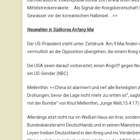
Mittelstreckenrakete. … Als Signal der Kriegsbereitschaf
Gewässer vor der koreanischen Halbinsel. …>>
Neuwahlen in Südkorea Anfang Mai
Der US-Präsident steht unter Zeitdruck: Am 9.Mai finden
vermutlich an die Opposition übergehen, die einem Krieg
Die USA seien darauf vorbereitet, einen Angriff gegen N
ein US-Sender (NBC).
Mellenthin: <<China ist alarmiert und rief alle Beteiligte
Drohungen, bevor die Lage nicht mehr zu retten ist“, sagt
mit der Bombe“ von Knut Mellenthin, Junge Welt,15.4.17)
Allerdings sitzt nicht nur im Weißen Haus ein Irrer, sond
Bundeskanzleramt Deutschlands und in seinen Mainstream
Leyen treiben Deutschland in den Krieg und ins Verderben