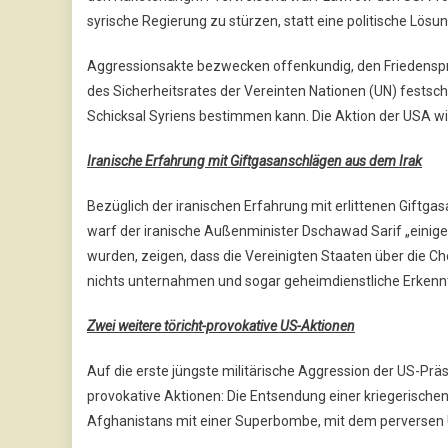
syrische Regierung zu stürzen, statt eine politische Lösu
Aggressionsakte bezwecken offenkundig, den Friedensp
des Sicherheitsrates der Vereinten Nationen (UN) festschr
Schicksal Syriens bestimmen kann. Die Aktion der USA wi
Iranische Erfahrung mit Giftgasanschlägen aus dem Irak
Bezüglich der iranischen Erfahrung mit erlittenen Giftg
warf der iranische Außenminister Dschawad Sarif „einige
wurden, zeigen, dass die Vereinigten Staaten über die
nichts unternahmen und sogar geheimdienstliche Erkenntni
Zwei weitere töricht-provokative US-Aktionen
Auf die erste jüngste militärische Aggression der US-Prä
provokative Aktionen: Die Entsendung einer kriegerische
Afghanistans mit einer Superbombe, mit dem perversen