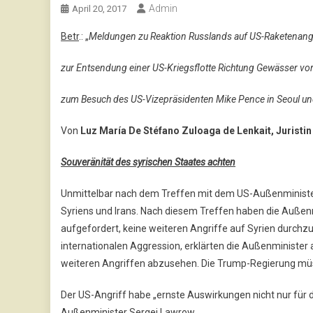
Admin
April 20, 2017
Betr
.: „
Meldungen zu Reaktion Russlands auf US-Raketenangri
zur Entsendung einer US-Kriegsflotte Richtung Gewässer vo
zum Besuch des US-Vizepräsidenten Mike Pence in Seoul un
Von
Luz María De Stéfano Zuloaga de Lenkait, Juristin
Souveränität des syrischen Staates achten
Unmittelbar nach dem Treffen mit dem US-Außenminister
Syriens und Irans. Nach diesem Treffen haben die Außenm
aufgefordert, keine weiteren Angriffe auf Syrien durchzu
internationalen Aggression, erklärten die Außenminister a
weiteren Angriffen abzusehen. Die Trump-Regierung müss
Der US-Angriff habe „ernste Auswirkungen nicht nur für die
Außenminister Sergej Lawrow.