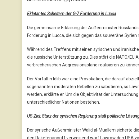
Eklatantes Scheitern der G-7 Forderung in Lucca
Die gemeinsame Erklärung der Außenminister Russlands, S
Forderung in Lucca, die sich gegen das souveräne Syrien r
Während des Treffens mit seinen syrischen und iranisch
die russische Unterstützung zu. Dies stört die NATO/EU A
verbrecherischen Aggressionspläne realisieren zu kön
Der Vorfall in Idlib war eine Provokation, die darauf abz
sogenannten moderaten Rebellen zu sabotieren, so Lawro
werden, erklärte er. Um die Objektivität der Untersuchu
unterschiedlicher Nationen bestehen.
US-Ziel: Sturz der syrischen Regierung statt politische Lösun
Der syrische Außenminister Walid al-Muallem sicherte di
den Raketenangriff verweisend warf Lawrow den USA vo