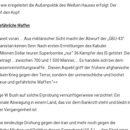
wie irregeleitet die Außenpolitik des Weißen Hauses erfolgt. Der
uf den Kopf:
efährliche Waffen
tweit voran. … Aus militärischer Sicht macht der Abwurf der „GBU-43“
nistan keinen Sinn. Nach ersten Ermittlungen des Kabuler
llionen Dollar teuren Superbombe „nur“ 36 Kämpfer des IS getötet. Die
beträgt … zwischen 700 und 1.500 Männer, … Es handele sich bei dem
ssenvernichtungswaffe… Diesen Aspekt griff der frühere afghanische
t kein Krieg gegen den Terror, sondern der unmenschliche und höchst
neue und gefährliche Waffen.“>>
 W. Bush auf solche Erprobung vernünftigerweise verzichtet. Ein
onale Abwägung in einem Land, das vor dem Bankrott steht und bleibt i
der Vergangenheit ist.
ine eindeutige Drohung gegen den Iran und mehr noch gegen die
iche Medien und Politiker diesen Sonnabend (15.4.), …, den Start einer