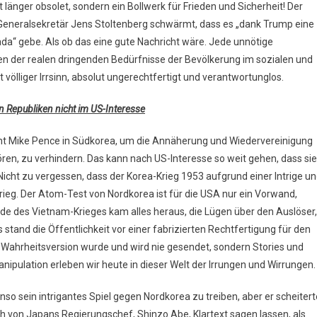
ht länger obsolet, sondern ein Bollwerk für Frieden und Sicherheit! Der
-Generalsekretär Jens Stoltenberg schwärmt, dass es „dank Trump eine
a“ gebe. Als ob das eine gute Nachricht wäre. Jede unnötige
en der realen dringenden Bedürfnisse der Bevölkerung im sozialen und
völliger Irrsinn, absolut ungerechtfertigt und verantwortunglos.
 Republiken nicht im US-Interesse
t Mike Pence in Südkorea, um die Annäherung und Wiedervereinigung
en, zu verhindern. Das kann nach US-Interesse so weit gehen, dass sie
cht zu vergessen, dass der Korea-Krieg 1953 aufgrund einer Intrige u
eg. Der Atom-Test von Nordkorea ist für die USA nur ein Vorwand,
de des Vietnam-Krieges kam alles heraus, die Lügen über den Auslöser,
stand die Öffentlichkeit vor einer fabrizierten Rechtfertigung für den
ie Wahrheitsversion wurde und wird nie gesendet, sondern Stories und
ipulation erleben wir heute in dieser Welt der Irrungen und Wirrungen.
o sein intrigantes Spiel gegen Nordkorea zu treiben, aber er scheitert
ch von Japans Regierungschef, Shinzo Abe, Klartext sagen lassen, als