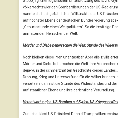
Stopp jeglicher logistischen Unterstützung des NATO-Syrie
völkerrechtswidrigen Bombardierungen der US-Regierung
nannte die hochgefährlichen Willkürakte des US-Präsiden
auf höchster Ebene der deutschen Bundesregierung speku
„Geburtsstunde eines Weltpolitikers“. So die irrwitzige 
anmaßenden Herrscher der Welt.
Mörder und Diebe beherrschen die Welt: Stunde des Wider
Noch bleiben diese Irren unantastbar. Aber alle zivilisier
Mörder und Diebe beherrschen die Welt. Ihre Verbrechen 
déjà-vu in der schmerzhaften Geschichte dieses Landes. 
Drohung, Krieg und Unterwerfung für die Völker bringen
versetzen, dann ist die Stunde des Widerstandes und d
auf staatlicher Ebene und ihre gerichtliche Verurteilung.
Verantwortunglos: US-Bomben auf Syrien, US-Kriegsschiffe
Zunächst lässt US-Präsident Donald Trump völkerrechtswi