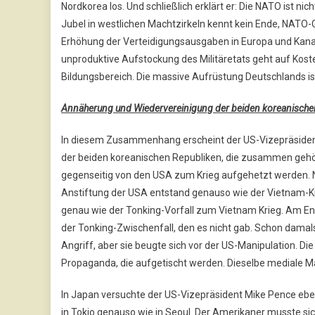
Nordkorea los. Und schließlich erklärt er: Die NATO ist nic
Jubel in westlichen Machtzirkeln kennt kein Ende, NATO
Erhöhung der Verteidigungsausgaben in Europa und Kanad
unproduktive Aufstockung des Militäretats geht auf Kost
Bildungsbereich. Die massive Aufrüstung Deutschlands ist 
Annäherung und Wiedervereinigung der beiden koreanischen
In diesem Zusammenhang erscheint der US-Vizepräsiden
der beiden koreanischen Republiken, die zusammen gehör
gegenseitig von den USA zum Krieg aufgehetzt werden. Ni
Anstiftung der USA entstand genauso wie der Vietnam-Kri
genau wie der Tonking-Vorfall zum Vietnam Krieg. Am En
der Tonking-Zwischenfall, den es nicht gab. Schon damals 
Angriff, aber sie beugte sich vor der US-Manipulation. D
Propaganda, die aufgetischt werden. Dieselbe mediale Man
In Japan versuchte der US-Vizepräsident Mike Pence ebens
in Tokio genauso wie in Seoul. Der Amerikaner musste si