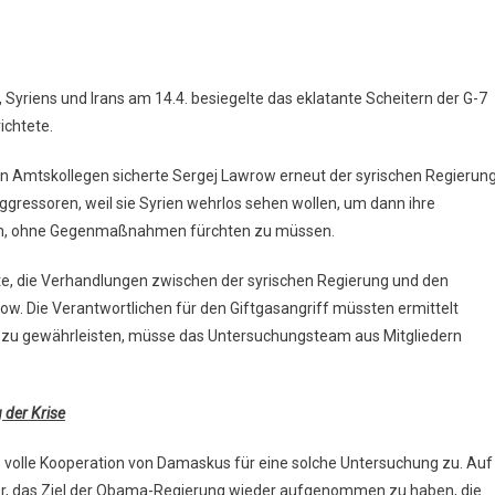
yriens und Irans am 14.4. besiegelte das eklatante Scheitern der G-7
ichtete.
en Amtskollegen sicherte Sergej Lawrow erneut der syrischen Regierun
ggressoren, weil sie Syrien wehrlos sehen wollen, um dann ihre
nen, ohne Gegenmaßnahmen fürchten zu müssen.
ielte, die Verhandlungen zwischen der syrischen Regierung und den
w. Die Verantwortlichen für den Giftgasangriff müssten ermittelt
ng zu gewährleisten, müsse das Untersuchungsteam aus Mitgliedern
g der Krise
e volle Kooperation von Damaskus für eine solche Untersuchung zu. Auf
r, das Ziel der Obama-Regierung wieder aufgenommen zu haben, die