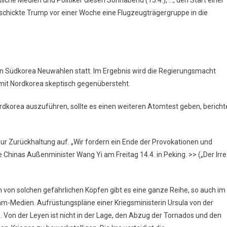
t schickte Trump vor einer Woche eine Flugzeugträgergruppe in die
 in Südkorea Neuwahlen statt. Im Ergebnis wird die Regierungsmacht
 mit Nordkorea skeptisch gegenübersteht.
ordkorea auszuführen, sollte es einen weiteren Atomtest geben, bericht
n zur Zurückhaltung auf. „Wir fordern ein Ende der Provokationen und
e Chinas Außenminister Wang Yi am Freitag 14.4. in Peking. >> („Der Irre
ern von solchen gefährlichen Köpfen gibt es eine ganze Reihe, so auch im
-Medien. Aufrüstungspläne einer Kriegsministerin Ursula von der
. Von der Leyen ist nicht in der Lage, den Abzug der Tornados und den