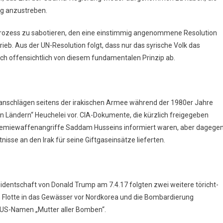
ng anzustreben.
rozess zu sabotieren, den eine einstimmig angenommene Resolution
ieb. Aus der UN-Resolution folgt, dass nur das syrische Volk das
ch offensichtlich von diesem fundamentalen Prinzip ab.
asanschlägen seitens der irakischen Armee während der 1980er Jahre
n Ländern“ Heuchelei vor. CIA-Dokumente, die kürzlich freigegeben
 Chemiewaffenangriffe Saddam Husseins informiert waren, aber dagege
sse an den Irak für seine Giftgaseinsätze lieferten.
sidentschaft von Donald Trump am 7.4.17 folgten zwei weitere töricht-
n Flotte in das Gewässer vor Nordkorea und die Bombardierung
 US-Namen „Mutter aller Bomben“.