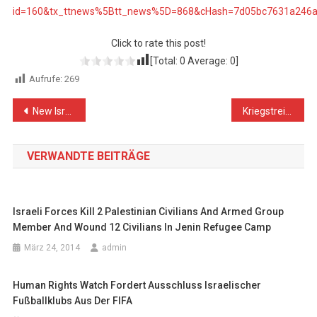
id=160&tx_ttnews%5Btt_news%5D=868&cHash=7d05bc7631a246
Click to rate this post!
[Total:
0
Average:
0
]
Aufrufe:
269
Beitragsnavigation
New Israeli Military Escalation in Gaza Strip: 2 Palestinian Civilians Killed and 20 others Wounded, including 5 Children and 4 Women, and Israeli Warplanes Carry out Airstrikes against Many Civilian Facilities, Residential Houses and Security Sites and Completely Destroy them
Kriegstreiber und -verbrecher feiern Frieden in Paris
VERWANDTE BEITRÄGE
Israeli Forces Kill 2 Palestinian Civilians And Armed Group
Member And Wound 12 Civilians In Jenin Refugee Camp
März 24, 2014
admin
Human Rights Watch Fordert Ausschluss Israelischer
Fußballklubs Aus Der FIFA