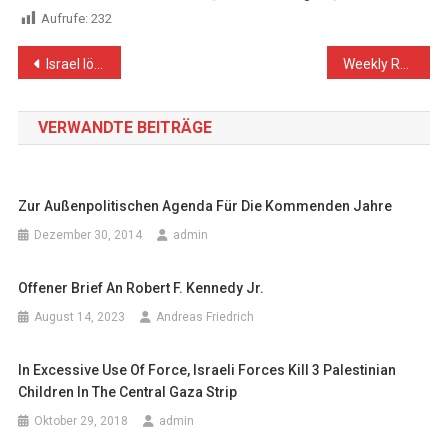
Aufrufe:
232
Beitragsnavigation
Israel löst Eskalation im Gaza-Streifen aus
Weekly Report On Israeli Human Rights Violations in the Occupied Palestinian Territory (08 – 13 November 2018)
VERWANDTE BEITRÄGE
Zur Außenpolitischen Agenda Für Die Kommenden Jahre
Dezember 30, 2014
admin
Offener Brief An Robert F. Kennedy Jr.
August 14, 2023
Andreas Friedrich
In Excessive Use Of Force, Israeli Forces Kill 3 Palestinian
Children In The Central Gaza Strip
Oktober 29, 2018
admin