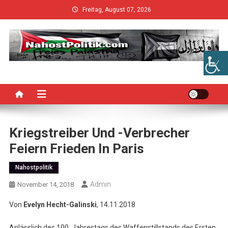
Skip
Freitag, August 07, 2026
to
content
Kriegstreiber Und -verbrecher
Feiern Frieden In Paris
Nahostpolitik
Admin
November 14, 2018
Von
Evelyn Hecht-Galinski
, 14.11.2018
Anlässlich des 100. Jahrestags des Waffenstillstands des Ersten