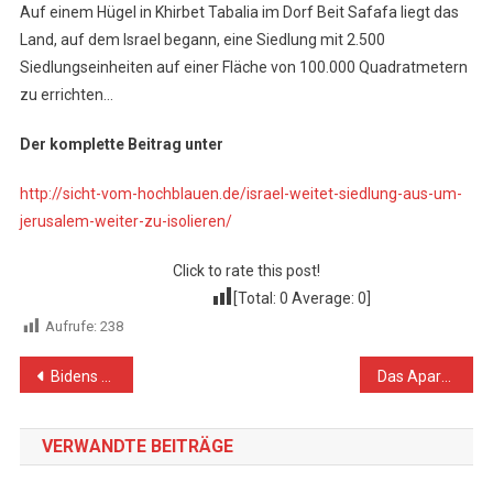
Auf einem Hügel in Khirbet Tabalia im Dorf Beit Safafa liegt das
Land, auf dem Israel begann, eine Siedlung mit 2.500
Siedlungseinheiten auf einer Fläche von 100.000 Quadratmetern
zu errichten…
Der komplette Beitrag unter
http://sicht-vom-hochblauen.de/israel-weitet-siedlung-aus-um-
jerusalem-weiter-zu-isolieren/
Click to rate this post!
[Total:
0
Average:
0
]
Aufrufe:
238
Beitragsnavigation
Bidens „Sanktionen gegen Russland“ ruinieren die westliche Wirtschaft
Das Apartheid-Israel ist keine Demokratie
VERWANDTE BEITRÄGE