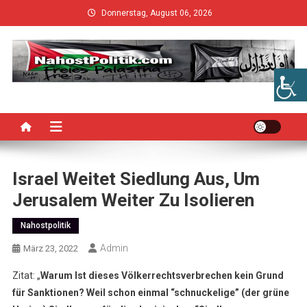
Skip
Donnerstag, August 06, 2026
to
content
Israel Weitet Siedlung Aus, Um
Jerusalem Weiter Zu Isolieren
Nahostpolitik
Admin
März 23, 2022
Zitat: „
Warum Ist dieses Völkerrechtsverbrechen kein Grund
für Sanktionen? Weil schon einmal “schnuckelige” (der grüne