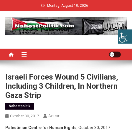
Skip
Montag, August 10, 2026
to
content
Israeli Forces Wound 5 Civilians,
Including 3 Children, In Northern
Gaza Strip
Nahostpolitik
Admin
Oktober 30, 2017
Palestinian Centre for Human Rights
, October 30, 2017