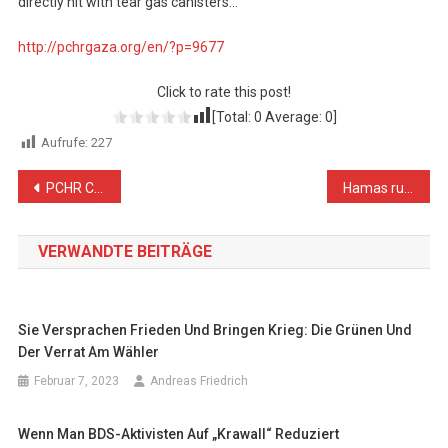
directly hit with tear gas canisters…
http://pchrgaza.org/en/?p=9677
Click to rate this post!
[Total:
0
Average:
0
]
Aufrufe:
227
Beitragsnavigation
PCHR Condemns Attempted Assassination of Chief of Internal Security Services in Gaza
Hamas ruft zu Stopp des israelischen Siedlungsbaus auf
VERWANDTE BEITRÄGE
Sie Versprachen Frieden Und Bringen Krieg: Die Grünen Und
Der Verrat Am Wähler
Februar 7, 2023
Andreas Friedrich
Wenn Man BDS-Aktivisten Auf „Krawall“ Reduziert