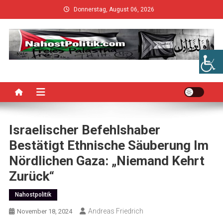
Skip
Donnerstag, August 06, 2026
to
content
Israelischer Befehlshaber
Bestätigt Ethnische Säuberung Im
Nördlichen Gaza: „Niemand Kehrt
Zurück“
Nahostpolitik
Andreas Friedrich
November 18, 2024