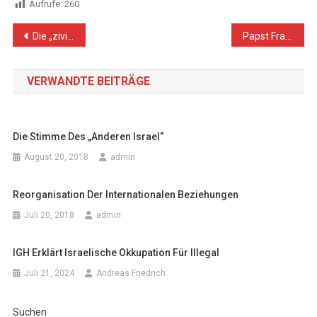
Aufrufe:
260
Beitragsnavigation
Die „zivilisierten“ Komplizen der Barbarei
Papst Franziskus fordert Untersuchung von Israels Krieg gegen Gaza wegen Völkermordes
VERWANDTE BEITRÄGE
Die Stimme Des „anderen Israel“
August 20, 2018
admin
Reorganisation Der Internationalen Beziehungen
Juli 20, 2018
admin
IGH Erklärt Israelische Okkupation Für Illegal
Juli 21, 2024
Andreas Friedrich
Suchen