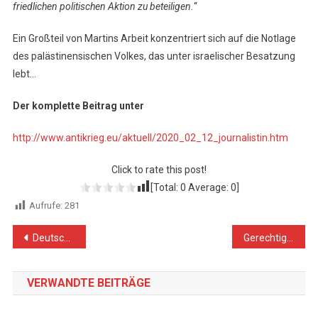
friedlichen politischen Aktion zu beteiligen.
“
Ein Großteil von Martins Arbeit konzentriert sich auf die Notlage
des palästinensischen Volkes, das unter israelischer Besatzung
lebt…
Der komplette Beitrag unter
http://www.antikrieg.eu/aktuell/2020_02_12_journalistin.htm
Click to rate this post!
[Total:
0
Average:
0
]
Aufrufe:
281
Beitragsnavigation
Deutschland/Israel: Völkerrechtswidrige Wirklichkeit
Gerechtigkeit für Palästina ist so fern wie die „christlichen Werte“ in der Politik
VERWANDTE BEITRÄGE